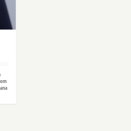
a
klom
rana