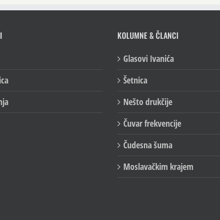
I
KOLUMNE & ČLANCI
Glasovi Ivanića
ica
Šetnica
nja
Nešto drukčije
Čuvar frekvencije
Čudesna šuma
Moslavačkim krajem