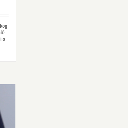
skog
ić-
i o