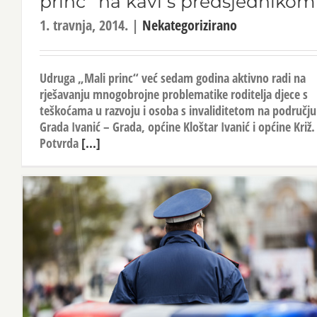
princ” na kavi s predsjednikom
1. travnja, 2014.
|
Nekategorizirano
Udruga „Mali princ“ već sedam godina aktivno radi na
rješavanju mnogobrojne problematike roditelja djece s
teškoćama u razvoju i osoba s invaliditetom na području
Grada Ivanić – Grada, općine Kloštar Ivanić i općine Križ.
Potvrda
[...]