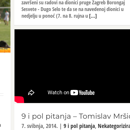
završeni su radovi na dionici pruge Zagreb Borongaj
Sesvete - Dugo Selo te da se na navedenoj dionici u
nedjelju u ponoć (7. na 8. rujna u
[...]
9 i pol pitanja – Tomislav Mrši
a
7. svibnja, 2014.
|
9 i pol pitanja
,
Nekategorizir