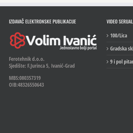
IZDAVAČ ELEKTRONSKE PUBLIKACIJE
VIDEO SERIJAL
100/Lica
Gradska sk
Ferotehnik d.o.o.
9 i pol pita
Sjedište: F.Jurinca 5, Ivanić-Grad
MBS:080357319
OIB:48326550643