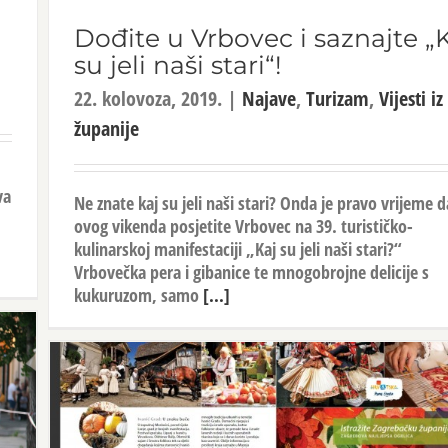
Dođite u Vrbovec i saznajte „
su jeli naši stari“!
22. kolovoza, 2019.
|
Najave
,
Turizam
,
Vijesti iz
županije
va
Ne znate kaj su jeli naši stari? Onda je pravo vrijeme d
ovog vikenda posjetite Vrbovec na 39. turističko-
kulinarskoj manifestaciji „Kaj su jeli naši stari?“
Vrbovečka pera i gibanice te mnogobrojne delicije s
kukuruzom, samo
[...]