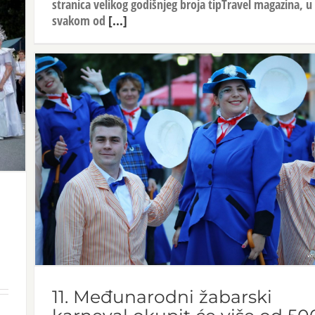
stranica velikog godišnjeg broja tipTravel magazina, u
svakom od
[...]
11. Međunarodni žabarski