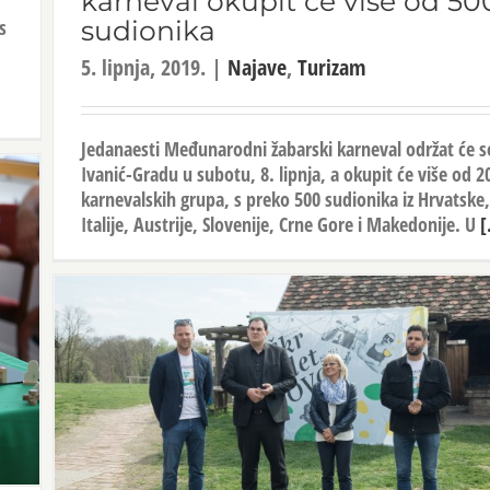
karneval okupit će više od 50
sudionika
s
5. lipnja, 2019.
|
Najave
,
Turizam
Jedanaesti Međunarodni žabarski karneval održat će s
Ivanić-Gradu u subotu, 8. lipnja, a okupit će više od 2
karnevalskih grupa, s preko 500 sudionika iz Hrvatske,
Italije, Austrije, Slovenije, Crne Gore i Makedonije. U
[