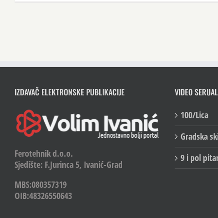
IZDAVAČ ELEKTRONSKE PUBLIKACIJE
VIDEO SERIJAL
100/Lica
Gradska sk
Ferotehnik d.o.o.
9 i pol pita
Sjedište: F.Jurinca 5, Ivanić-Grad
MBS:080357319
OIB:48326550643