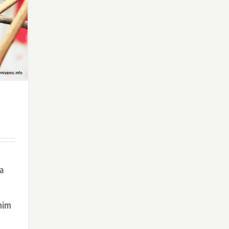
na
nim