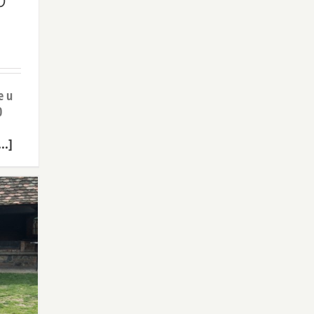
0
e u
0
...]