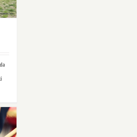
ada
i