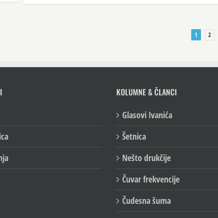
1
2
I
KOLUMNE & ČLANCI
Glasovi Ivanića
ica
Šetnica
nja
Nešto drukčije
Čuvar frekvencije
Čudesna šuma