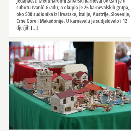
Jedanaesti Međunarodni žabarski karneval održan je u
subotu Ivanić-Gradu, a okupio je 26 karnevalskih grupa, 
oko 500 sudionika iz Hrvatske, Italije, Austrije, Slovenije,
Crne Gore i Makedonije. U karnevalu je sudjelovalo i 12
dječjih
[...]