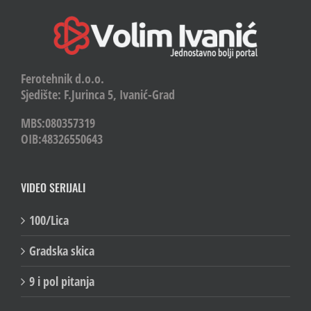
Ferotehnik d.o.o.
Sjedište: F.Jurinca 5, Ivanić-Grad
MBS:080357319
OIB:48326550643
VIDEO SERIJALI
100/Lica
Gradska skica
9 i pol pitanja