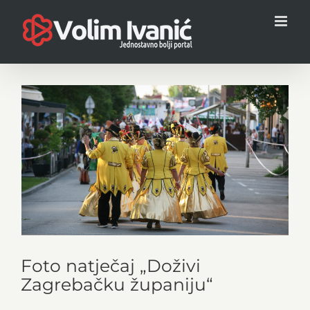
Skip
to
content
View
Larger
Image
Foto natječaj „Doživi
Zagrebačku županiju“