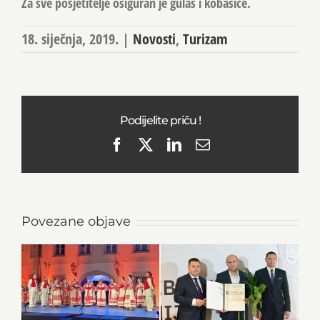
Za sve posjetitelje osiguran je gulaš i kobasice.
18. siječnja, 2019.
|
Novosti
,
Turizam
Podijelite priču !
Facebook
X
LinkedIn
Email
Povezane objave