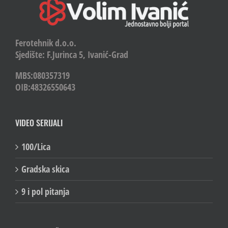
Ferotehnik d.o.o.
Sjedište: F.Jurinca 5, Ivanić-Grad
MBS:080357319
OIB:48326550643
VIDEO SERIJALI
100/Lica
Gradska skica
9 i pol pitanja