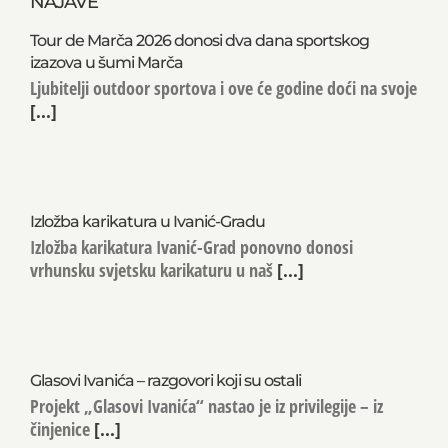
NAJAVE
Tour de Marča 2026 donosi dva dana sportskog
izazova u šumi Marča
Ljubitelji outdoor sportova i ove će godine doći na svoje
[...]
Izložba karikatura u Ivanić-Gradu
Izložba karikatura Ivanić-Grad ponovno donosi
vrhunsku svjetsku karikaturu u naš
[...]
Glasovi Ivanića – razgovori koji su ostali
Projekt „Glasovi Ivanića“ nastao je iz privilegije – iz
činjenice
[...]