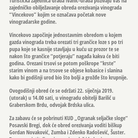
Turistička zajednica Grada Ivanić-Grada pozivaju Vas na
zajedničko obilježavanje obreda orezivanja vinograda
“Vincekovo” kojim se označava početak nove
vinogradarske godine.
Vincekovo započinje jednostavnim obredom u kojem
gazda vinograda treba orezati tri grančice loze s po tri
pupa koje se kasnije stavljaju u kuću uz prozor te se
nakon što grančice “potjeraju” nagađa kakva će biti
godina. Orezani trsovi se potom poškrope “krste”
starim vinom a na trsove se objese kobasice i slanina
kako bi godišnji urod bio što bolji a grožđe što krupnije.
Ovogodišnji obred će se održati 22. siječnja 2019.
(utorak) u 14.00 sati, u vinogradu obitelji Barilić u
Graberskom Brdu, odvojak Brdska ulica.
Za zabavu će se pobrinuti KUD „Ogranak seljačke sloge“
Posavski Bregi, dok će obred orezivanja voditi biškup
Gordan Novaković, Zumba i Zdenko Radošević, Šuster.