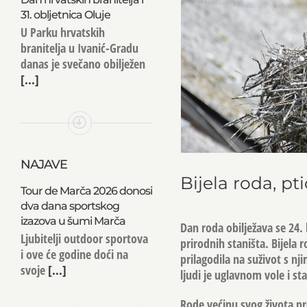
31. obljetnica Oluje
U Parku hrvatskih
branitelja u Ivanić-Gradu
danas je svečano obilježen
[...]
NAJAVE
Bijela roda, pti
Tour de Marča 2026 donosi
dva dana sportskog
izazova u šumi Marča
Dan roda obilježava se 24.
Ljubitelji outdoor sportova
prirodnih staništa. Bijela r
i ove će godine doći na
prilagodila na suživot s nj
svoje
[...]
ljudi je uglavnom vole i sta
Rode većinu svog života pr