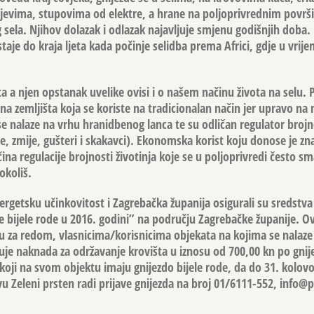
jevima, stupovima od elektre, a hrane na poljoprivrednim povr
g sela. Njihov dolazak i odlazak najavljuje smjenu godišnjih doba.
staje do kraja ljeta kada počinje selidba prema Africi, gdje u vrij
ta a njen opstanak uvelike ovisi i o našem načinu života na selu. P
dna zemljišta koja se koriste na tradicionalan način jer upravo na 
se nalaze na vrhu hranidbenog lanca te su odličan regulator brojn
be, zmije, gušteri i skakavci). Ekonomska korist koju donose je zna
čina regulacije brojnosti životinja koje se u poljoprivredi često sm
okoliš.
nergetsku učinkovitost i Zagrebačka županija osigurali su sredstv
je bijele rode u 2016. godini” na području Zagrebačke županije. O
 za redom, vlasnicima/korisnicima objekata na kojima se nalaze
aćuje naknada za održavanje krovišta u iznosu od 700,00 kn po gni
 koji na svom objektu imaju gnijezdo bijele rode, da do 31. kolov
u Zeleni prsten radi prijave gnijezda na broj 01/6111-552,
info@p