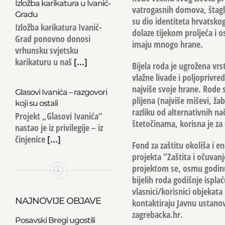
Izložba karikatura u Ivanić-
vatrogasnih domova, štagl
Gradu
su dio identiteta hrvatsko
Izložba karikatura Ivanić-
dolaze tijekom proljeća i o
Grad ponovno donosi
imaju mnogo hrane.
vrhunsku svjetsku
karikaturu u naš
[...]
Bijela roda je ugrožena vrs
vlažne livade i poljoprivre
najviše svoje hrane. Rode 
Glasovi Ivanića – razgovori
plijena (najviše miševi, ža
koji su ostali
razliku od alternativnih na
Projekt „Glasovi Ivanića“
štetočinama, korisna je za 
nastao je iz privilegije – iz
činjenice
[...]
Fond za zaštitu okoliša i e
projekta ”Zaštita i očuvan
projektom se, osmu godinu
bijelih roda godišnje ispl
vlasnici/korisnici objekata
NAJNOVIJE OBJAVE
kontaktiraju Javnu ustanov
zagrebacka.hr
.
Posavski Bregi ugostili