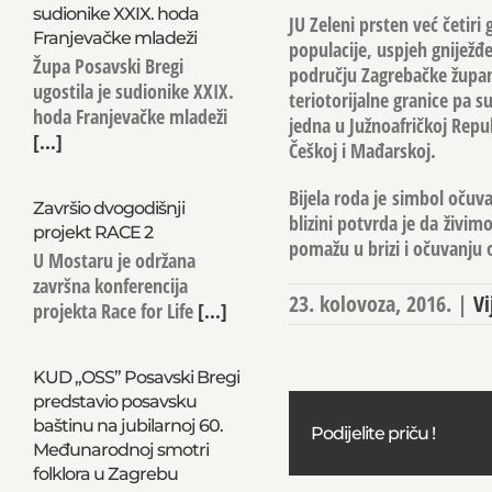
sudionike XXIX. hoda
JU Zeleni prsten već četiri
Franjevačke mladeži
populacije, uspjeh gniježđe
Župa Posavski Bregi
području Zagrebačke župani
ugostila je sudionike XXIX.
teriotorijalne granice pa 
hoda Franjevačke mladeži
jedna u Južnoafričkoj Repu
[...]
Češkoj i Mađarskoj.
Bijela roda je simbol očuva
Završio dvogodišnji
blizini potvrda je da živi
projekt RACE 2
pomažu u brizi i očuvanju 
U Mostaru je održana
završna konferencija
23. kolovoza, 2016.
|
Vi
projekta Race for Life
[...]
KUD „OSS” Posavski Bregi
predstavio posavsku
baštinu na jubilarnoj 60.
Podijelite priču !
Međunarodnoj smotri
folklora u Zagrebu