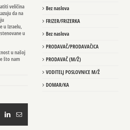
titi veličina
Bez naslova
kazuju da na
ju
FRIZER/FRIZERKA
 u Izraelu,
prstenovane u
Bez naslova
PRODAVAČ/PRODAVAČICA
tnost u našoj
je što nam
PRODAVAČ (M/Ž)
VODITELJ POSLOVNICE M/Ž
DOMAR/KA
book
X
LinkedIn
Email