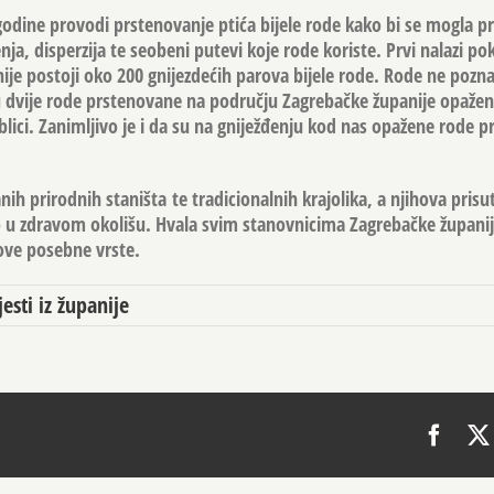
 godine provodi prstenovanje ptića bijele rode kako bi se mogla pra
nja, disperzija te seobeni putevi koje rode koriste. Prvi nalazi po
je postoji oko 200 gnijezdećih parova bijele rode. Rode ne pozna
su dvije rode prstenovane na području Zagrebačke županije opažene
blici. Zanimljivo je i da su na gniježđenju kod nas opažene rode 
nih prirodnih staništa te tradicionalnih krajolika, a njihova prisu
mo u zdravom okolišu. Hvala svim stanovnicima Zagrebačke župani
ove posebne vrste.
jesti iz županije
Face