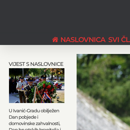
Skip
to
content
NASLOVNICA
SVI Č
View
Larger
VIJEST S NASLOVNICE
Image
U Ivanić-Gradu obilježen
Dan pobjede i
domovinske zahvalnosti,
Dan hrvatskih branitelja i