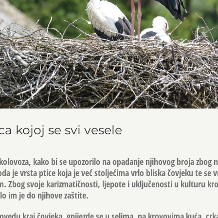
ca kojoj se svi vesele
 kolovoza, kako bi se upozorilo na opadanje njihovog broja zbog 
oda je vrsta ptice koja je već stoljećima vrlo bliska čovjeku te se 
im. Zbog svoje karizmatičnosti, ljepote i uključenosti u kulturu kro
lo im je do njihove zaštite.
ovedu kraj čovjeka, gnijezde se u selima, na krovovima kuća, crk