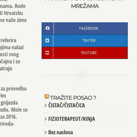
šinama. Rode
MREŽAMA
 U Hrvatsku
eme naše zime
FACEBOOK
referira
TWITER
njima nalazi
YOUTUBE
osti svog
čajna i za
atraju
a za provedbu
vim
TRAŽITE POSAO ?
 gnijezda
ČISTAČ/ČISTAČICA
jezdu. Mole se
oza 2016.
FIZIOTERAPEUT/KINJA
riroda-
Bez naslova