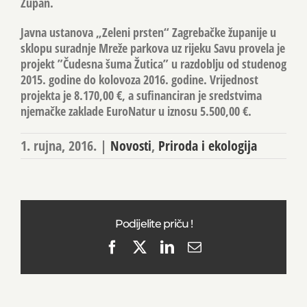
Zupan.
Javna ustanova „Zeleni prsten“ Zagrebačke županije u
sklopu suradnje Mreže parkova uz rijeku Savu provela je
projekt ”Čudesna šuma Žutica” u razdoblju od studenog
2015. godine do kolovoza 2016. godine. Vrijednost
projekta je 8.170,00 €, a sufinanciran je sredstvima
njemačke zaklade EuroNatur u iznosu 5.500,00 €.
1. rujna, 2016.
|
Novosti
,
Priroda i ekologija
Podijelite priču !
Facebook
X
LinkedIn
Email