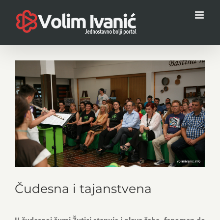
Skip
to
content
View
Larger
Image
Čudesna i tajanstvena