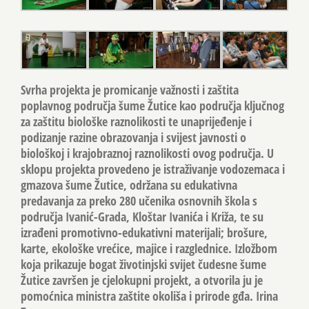
Svrha projekta je promicanje važnosti i zaštita
poplavnog područja šume Žutice kao područja ključnog
za zaštitu biološke raznolikosti te unaprijeđenje i
podizanje razine obrazovanja i svijest javnosti o
biološkoj i krajobraznoj raznolikosti ovog područja. U
sklopu projekta provedeno je istraživanje vodozemaca i
gmazova šume Žutice, održana su edukativna
predavanja za preko 280 učenika osnovnih škola s
područja Ivanić-Grada, Kloštar Ivanića i Križa, te su
izrađeni promotivno-edukativni materijali; brošure,
karte, ekološke vrećice, majice i razglednice. Izložbom
koja prikazuje bogat životinjski svijet čudesne šume
Žutice završen je cjelokupni projekt, a otvorila ju je
pomoćnica ministra zaštite okoliša i prirode gđa. Irina