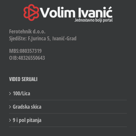
Ferotehnik d.o.o.
Sjedište: F.Jurinca 5, Ivanić-Grad
MBS:080357319
OIB:48326550643
VIDEO SERIJALI
100/Lica
Gradska skica
9 i pol pitanja