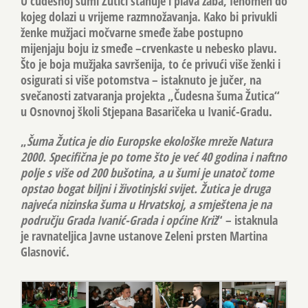
U čudesnoj šumi Žutici stanuje i plava žaba, fenomen do
kojeg dolazi u vrijeme razmnožavanja. Kako bi privukli
ženke mužjaci močvarne smeđe žabe postupno
mijenjaju boju iz smeđe –crvenkaste u nebesko plavu.
Što je boja mužjaka savršenija, to će privući više ženki i
osigurati si više potomstva – istaknuto je jučer, na
svečanosti zatvaranja projekta „Čudesna šuma Žutica“
u Osnovnoj školi Stjepana Basaričeka u Ivanić-Gradu.
„
Šuma Žutica je dio Europske ekološke mreže Natura
2000. Specifična je po tome što je već 40 godina i naftno
polje s više od 200 bušotina, a u šumi je unatoč tome
opstao bogat biljni i životinjski svijet. Žutica je druga
najveća nizinska šuma u Hrvatskoj, a smještena je na
području Grada Ivanić-Grada i općine Križ
“ – istaknula
je ravnateljica Javne ustanove Zeleni prsten Martina
Glasnović.