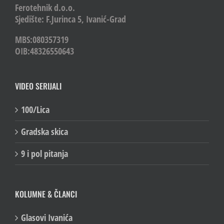
Ferotehnik d.o.o.
Sjedište: F.Jurinca 5, Ivanić-Grad
MBS:080357319
OIB:48326550643
VIDEO SERIJALI
100/Lica
Gradska skica
9 i pol pitanja
KOLUMNE & ČLANCI
Glasovi Ivanića