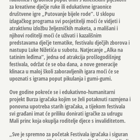
za kreativne dječje ruke ili edukativne igraonice
društvene igre „Putovanje bijele rode“. U sklopu
izlagačkog programa svi posjetitelji moći će vidjeti i
atraktivnu izložbu željezničkih maketa, a mališani i
njihovi roditelji moći će uživati i kazališnim
predstavama dječje tematike, festivalu dječjih zborova i
nastupu Luke Nižetića u subotu. Natjecanje „Alka na
tatinim leđima“, jedna od atrakcija prošlogodišnjeg
festivala, održat će se oba dana, a nove generacije
klinaca u maloj školi zaboravljenih igara moći će se
upoznati s igrama poput pikulanja i gumi-gumi.
Ove godine pokreće se i edukativno-humanitarni
projekt Burza igračaka kojim se želi potaknuti razmjena i
ponovna upotreba starih igračaka, a tijekom festivala
svi građani imat će priliku donirati igračke za udrugu
Mali princ koja okuplja roditelje djece s invaliditetom.
„Sve je spremno za početak Festivala igračaka i siguran