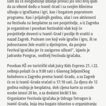
sam da će ovogodišnje izdanje privući još veći broj ljudi
da za vikend dođu u Ivanić-Grad i sa svojim klincima
uživaju u igračkama i igri, kao i bogatom popratnom
programu. Kao i prijašnjih godina, ulaz i sve aktivnosti
na festivalu su besplatne za sve posjetitelje, a iz Zagreba
je organiziran i poseban festivalski vlak koji će
posjetitelje dovesti u Ivanić-Grad i poslije ih vratiti u
nazad Zagreb. Pozivam sve koji vole igračke i igru, ili se
jednostavno žele vratiti u djetinjstvo, da posjete
Festival igračaka jer će zasigurno uživati“, izjavio je
Jadranko Pongrac, voditelj Festivala igračaka.
Poseban HŽ-ov turistički vlak Juicy Kids Express 21. i 22.
svibnja polazit će u 9:00 sati s Glavnog željezničkog
kolodvora u Zagrebu prema Ivanić-Gradu, a za Zagreb
će se iz Ivanić-Grada vraćati u 17:10 sati. Za djecu do 12
godina vožnja je besplatna, dok cijena karte za ostale
osobe iznosi 20 kn, a za dodatni bicikl 5 kn.
Organizator Festivala igračaka je Udruga Tetragon iz
Ivanić-Grada, koja ima bogato iskustvo u organiziranju