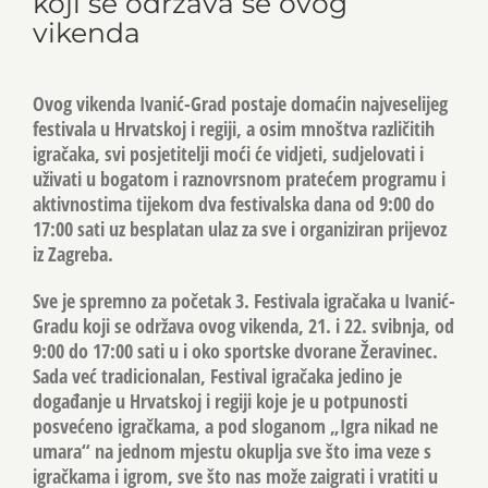
koji se održava se ovog
vikenda
Ovog vikenda Ivanić-Grad postaje domaćin najveselijeg
festivala u Hrvatskoj i regiji, a osim mnoštva različitih
igračaka, svi posjetitelji moći će vidjeti, sudjelovati i
uživati u bogatom i raznovrsnom pratećem programu i
aktivnostima tijekom dva festivalska dana od 9:00 do
17:00 sati uz besplatan ulaz za sve i organiziran prijevoz
iz Zagreba.
Sve je spremno za početak 3. Festivala igračaka u Ivanić-
Gradu koji se održava ovog vikenda, 21. i 22. svibnja, od
9:00 do 17:00 sati u i oko sportske dvorane Žeravinec.
Sada već tradicionalan, Festival igračaka jedino je
događanje u Hrvatskoj i regiji koje je u potpunosti
posvećeno igračkama, a pod sloganom „Igra nikad ne
umara“ na jednom mjestu okuplja sve što ima veze s
igračkama i igrom, sve što nas može zaigrati i vratiti u