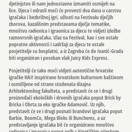
djetinjstvo ili nam jednostavno izmamiti osmijeh na
lice. Djeca i odrasli moći će provesti dva dana u carstvu
igračaka i bezbrižnoj igri, uživati na Festivalu dječjih
zborova, kazališnim predstavama dječje tematike,
mnoštvu radionica i igraonica za djecu te vidjeti izložbe
raznovrsnih igračaka. Ulaz na Festival, kao i sve ostale
popratne aktivnosti i sadržaji za djecu te ostale
posjetitelje su besplatni, a iz Zagreba će do Ivanić-Grada
biti organiziran i poseban vlak Juicy Kids Express.
Posjetitelji će tako moći vidjeti autentične hrvatske
igračke HAI! inspirirane hrvatskom kulturnom baštinom
i osmišljene od strane studenata dizajna
Arhitektonskog fakulteta, a predstavit će se i drugi
proizvođači ekoloških i drvenih igračaka poput Brick by
Bricka i Obrta za eko igračke Adamović. Uz njih,
predstavit će se i drugi poznati brandovi igračaka poput
Barbie, BoomCo, Mega Bloks ili Bunchems, a uz
predstavljanje igračaka bit će organizirano mnoštvo
radionica i igraonica poput onih s kinetičkim pijeskom