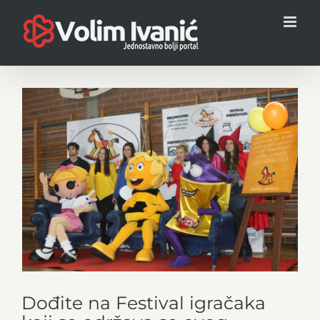
Skip
to
content
View
Larger
Image
Dođite na Festival igračaka