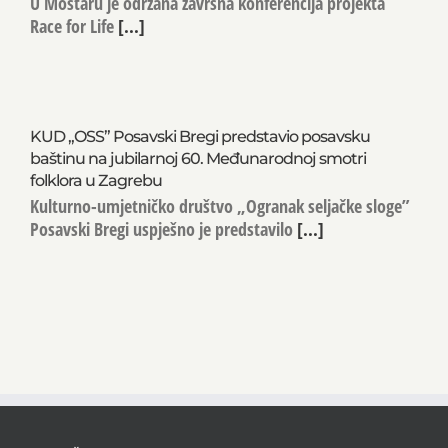
U Mostaru je održana završna konferencija projekta
Race for Life
[...]
KUD „OSS” Posavski Bregi predstavio posavsku
baštinu na jubilarnoj 60. Međunarodnoj smotri
folklora u Zagrebu
Kulturno-umjetničko društvo „Ogranak seljačke sloge”
Posavski Bregi uspješno je predstavilo
[...]