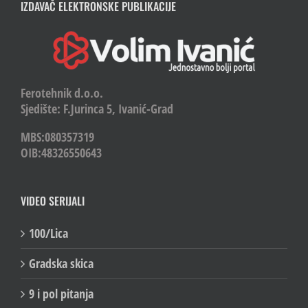
IZDAVAČ ELEKTRONSKE PUBLIKACIJE
Ferotehnik d.o.o.
Sjedište: F.Jurinca 5, Ivanić-Grad
MBS:080357319
OIB:48326550643
VIDEO SERIJALI
100/Lica
Gradska skica
9 i pol pitanja