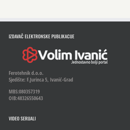
IZDAVAČ ELEKTRONSKE PUBLIKACIJE
Ferotehnik d.o.o.
Sjedište: F.Jurinca 5, Ivanić-Grad
MBS:080357319
OIB:48326550643
VIDEO SERIJALI