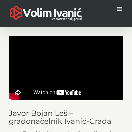
Skip
to
content
Javor Bojan Leš –
gradonačelnik Ivanić-Grada