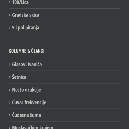
100/Lica
Gradska skica
9 i pol pitanja
KOLUMNE & ČLANCI
Glasovi Ivanića
Šetnica
Nešto drukčije
Čuvar frekvencije
Čudesna šuma
Moslavačkim krajem