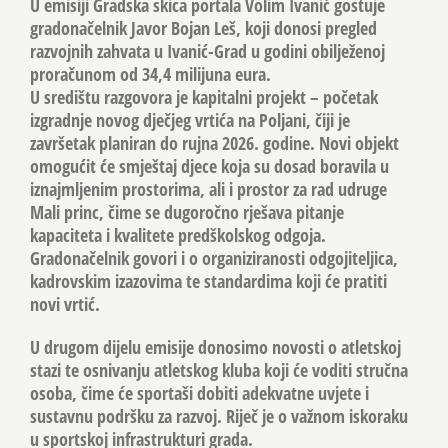
U emisiji Gradska skica portala Volim Ivanić gostuje
gradonačelnik Javor Bojan Leš, koji donosi pregled
razvojnih zahvata u Ivanić-Grad u godini obilježenoj
proračunom od 34,4 milijuna eura.
U središtu razgovora je kapitalni projekt – početak
izgradnje novog dječjeg vrtića na Poljani, čiji je
završetak planiran do rujna 2026. godine. Novi objekt
omogućit će smještaj djece koja su dosad boravila u
iznajmljenim prostorima, ali i prostor za rad udruge
Mali princ, čime se dugoročno rješava pitanje
kapaciteta i kvalitete predškolskog odgoja.
Gradonačelnik govori i o organiziranosti odgojiteljica,
kadrovskim izazovima te standardima koji će pratiti
novi vrtić.
U drugom dijelu emisije donosimo novosti o atletskoj
stazi te osnivanju atletskog kluba koji će voditi stručna
osoba, čime će sportaši dobiti adekvatne uvjete i
sustavnu podršku za razvoj. Riječ je o važnom iskoraku
u sportskoj infrastrukturi grada.