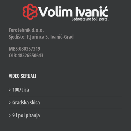
Ferotehnik d.o.o.
Sjedište: F.Jurinca 5, Ivanić-Grad
MBS:080357319
OIB:48326550643
VIDEO SERIJALI
100/Lica
Gradska skica
9 i pol pitanja