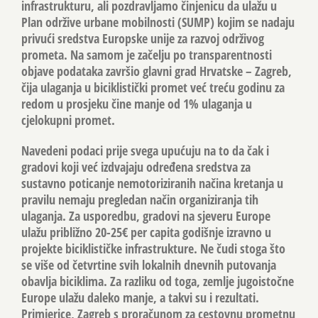
infrastrukturu, ali pozdravljamo činjenicu da ulažu u
Plan održive urbane mobilnosti (SUMP) kojim se nadaju
privući sredstva Europske unije za razvoj održivog
prometa. Na samom je začelju po transparentnosti
objave podataka završio glavni grad Hrvatske – Zagreb,
čija ulaganja u biciklistički promet već treću godinu za
redom u prosjeku čine manje od 1% ulaganja u
cjelokupni promet.
Navedeni podaci prije svega upućuju na to da čak i
gradovi koji već izdvajaju određena sredstva za
sustavno poticanje nemotoriziranih načina kretanja u
pravilu nemaju pregledan način organiziranja tih
ulaganja. Za usporedbu, gradovi na sjeveru Europe
ulažu približno 20-25€ per capita godišnje izravno u
projekte biciklističke infrastrukture. Ne čudi stoga što
se više od četvrtine svih lokalnih dnevnih putovanja
obavlja biciklima. Za razliku od toga, zemlje jugoistočne
Europe ulažu daleko manje, a takvi su i rezultati.
Primjerice, Zagreb s proračunom za cestovnu prometnu