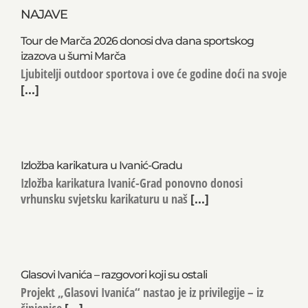
NAJAVE
Tour de Marča 2026 donosi dva dana sportskog
izazova u šumi Marča
Ljubitelji outdoor sportova i ove će godine doći na svoje
[...]
Izložba karikatura u Ivanić-Gradu
Izložba karikatura Ivanić-Grad ponovno donosi
vrhunsku svjetsku karikaturu u naš
[...]
Glasovi Ivanića – razgovori koji su ostali
Projekt „Glasovi Ivanića“ nastao je iz privilegije – iz
činjenice
[...]