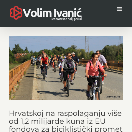
Skip
to
content
View
Larger
Image
Hrvatskoj na raspolaganju više
od 1,2 milijarde kuna iz EU
fondova za biciklistički promet