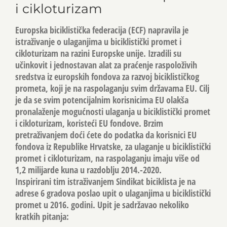
i cikloturizam
Europska biciklistička federacija (ECF) napravila je
istraživanje o ulaganjima u biciklistički promet i
cikloturizam na razini Europske unije. Izradili su
učinkovit i jednostavan alat za praćenje raspoloživih
sredstva iz europskih fondova za razvoj biciklističkog
prometa, koji je na raspolaganju svim državama EU. Cilj
je da se svim potencijalnim korisnicima EU olakša
pronalaženje mogućnosti ulaganja u biciklistički promet
i cikloturizam, koristeći EU fondove. Brzim
pretraživanjem doći ćete do podatka da korisnici EU
fondova iz Republike Hrvatske, za ulaganje u biciklistički
promet i cikloturizam, na raspolaganju imaju više od
1,2 milijarde kuna u razdoblju 2014.-2020.
Inspirirani tim istraživanjem Sindikat biciklista je na
adrese 6 gradova poslao upit o ulaganjima u biciklistički
promet u 2016. godini. Upit je sadržavao nekoliko
kratkih pitanja: