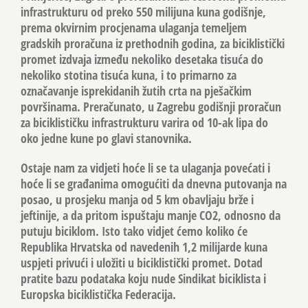
infrastrukturu od preko 550 milijuna kuna godišnje,
prema okvirnim procjenama ulaganja temeljem
gradskih proračuna iz prethodnih godina, za biciklistički
promet izdvaja između nekoliko desetaka tisuća do
nekoliko stotina tisuća kuna, i to primarno za
označavanje isprekidanih žutih crta na pješačkim
površinama. Preračunato, u Zagrebu godišnji proračun
za biciklističku infrastrukturu varira od 10-ak lipa do
oko jedne kune po glavi stanovnika.
Ostaje nam za vidjeti hoće li se ta ulaganja povećati i
hoće li se građanima omogućiti da dnevna putovanja na
posao, u prosjeku manja od 5 km obavljaju brže i
jeftinije, a da pritom ispuštaju manje CO2, odnosno da
putuju biciklom. Isto tako vidjet ćemo koliko će
Republika Hrvatska od navedenih 1,2 milijarde kuna
uspjeti privući i uložiti u biciklistički promet. Dotad
pratite bazu podataka koju nude Sindikat biciklista i
Europska biciklistička Federacija.