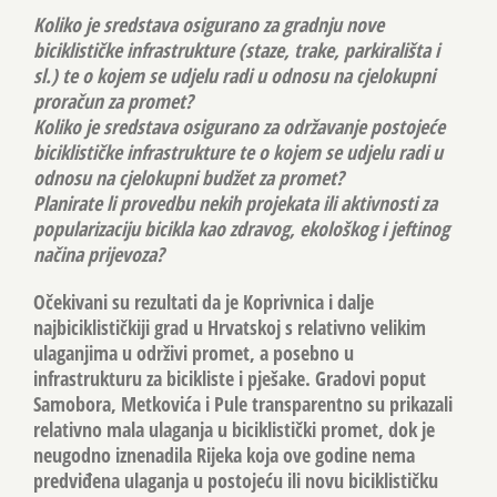
Koliko je sredstava osigurano za gradnju nove
biciklističke infrastrukture (staze, trake, parkirališta i
sl.) te o kojem se udjelu radi u odnosu na cjelokupni
proračun za promet?
Koliko je sredstava osigurano za održavanje postojeće
biciklističke infrastrukture te o kojem se udjelu radi u
odnosu na cjelokupni budžet za promet?
Planirate li provedbu nekih projekata ili aktivnosti za
popularizaciju bicikla kao zdravog, ekološkog i jeftinog
načina prijevoza?
Očekivani su rezultati da je Koprivnica i dalje
najbiciklističkiji grad u Hrvatskoj s relativno velikim
ulaganjima u održivi promet, a posebno u
infrastrukturu za bicikliste i pješake. Gradovi poput
Samobora, Metkovića i Pule transparentno su prikazali
relativno mala ulaganja u biciklistički promet, dok je
neugodno iznenadila Rijeka koja ove godine nema
predviđena ulaganja u postojeću ili novu biciklističku