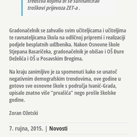
sredstva kojima bi se sufinancirali
troškovi prijevoza ZET-a .
Gradonačelnik se zahvalio svim učiteljicama i učiteljima
te ravnateljicama škola na odličnoj pripremi i realizaciji
podjele besplatnih udžbenika. Nakon Osnovne škole
Stjepana Basaričeka, gradonačelnik je obišao i OŠ Đure
Deželića i OŠ u Posavskim Bregima.
Na kraju zanimljivo je za spomenuti kako se unatoč
negativnim demografskim trendovima, ove godine u
gotovo sve osnovne škole s područja Ivanić-Grada,
upisalo znatno više “prvašića” nego prošle školske
godine.
Zoran Ožetski
7. rujna, 2015.
|
Novosti