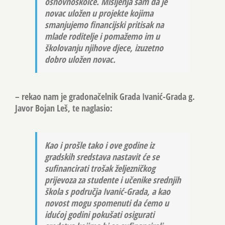
osnovnoškolce. Mišljenja sam da je
novac uložen u projekte kojima
smanjujemo financijski pritisak na
mlade roditelje i pomažemo im u
školovanju njihove djece, izuzetno
dobro uložen novac.
– rekao nam je gradonačelnik Grada Ivanić-Grada g.
Javor Bojan Leš
, te naglasio:
Kao i prošle tako i ove godine iz
gradskih sredstava nastavit će se
sufinancirati trošak željezničkog
prijevoza za studente i učenike srednjih
škola s područja Ivanić-Grada, a kao
novost mogu spomenuti da ćemo u
idućoj godini pokušati osigurati