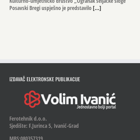
Kulturno-umjetničko društvo „Ogranak seljačke sloge”
Posavski Bregi uspješno je predstavilo
[...]
IZDAVAČ ELEKTRONSKE PUBLIKACIJE
Ferotehnik d.o.o.
Sjedište: F.Jurinca 5, Ivanić-Grad
MBS:080357319