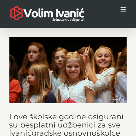
Skip
to
content
View
Larger
Image
I ove školske godine osigurani
su besplatni udžbenici za sve
ivanićgradske osnovnoškolce