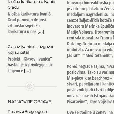
Izložba karikatura u Ivanić-
Inovacija bioreaktorska p
Gradu
je zlatnom plaketom Ženev
Izložba karikatura Ivanić-
medaljom nagrađeni su ino
Grad ponovno donosi
senzor željezničkih kotača
vrhunsku svjetsku
inovatora Marinka Spudića,
karikaturu u naš
[...]
Matije Volnera, fitoaromini 
centrala inovatora Franca 
Dok-Ing.
Srebrnu medalja n
Glasovi Ivanića – razgovori
mobitela.
Za inovaciju eduk
koji su ostali
Jadran” i “Mediteraneut”, 
Projekt „Glasovi Ivanića“
nastao je iz privilegije – iz
Pored nagrada sajma, hrvat
činjenice
[...]
poslovima. Tako su već na
Mis-plastik za beachbox –
stvari, pepeljarom i kantic
poslovnih ljudi i tvrtki dil
inovacije naših Istrijana Sa
Pisarovine“, kaže Vojislav 
NAJNOVIJE OBJAVE
Ove se godine u Ženevi na 
Posavski Bregi ugostili