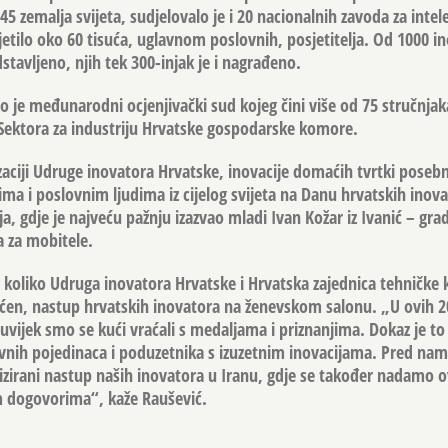
45 zemalja svijeta, sudjelovalo je i 20 nacionalnih zavoda za inte
sjetilo oko 60 tisuća, uglavnom poslovnih, posjetitelja. Od 1000 in
stavljeno, njih tek 300-injak je i nagrađeno.
vao je međunarodni ocjenjivački sud kojeg čini više od 75 stručnja
iz Sektora za industriju Hrvatske gospodarske komore.
zaciji Udruge inovatora Hrvatske, inovacije domaćih tvrtki poseb
ima i poslovnim ljudima iz cijelog svijeta na Danu hrvatskih inov
a, gdje je najveću pažnju izazvao mladi Ivan Kožar iz Ivanić – gra
 za mobitele.
a koliko Udruga inovatora Hrvatske i Hrvatska zajednica tehničke 
jećen, nastup hrvatskih inovatora na ženevskom salonu. „U ovih 
uvijek smo se kući vraćali s medaljama i priznanjima. Dokaz je to
vnih pojedinaca i poduzetnika s izuzetnim inovacijama. Pred nam
nizirani nastup naših inovatora u Iranu, gdje se također nadamo
 dogovorima“, kaže Raušević.