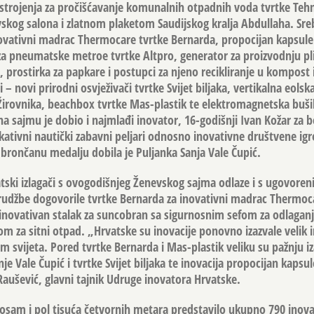
ostrojenja za pročišćavanje komunalnih otpadnih voda tvrtke Teh
skog salona i zlatnom plaketom Saudijskog kralja Abdullaha. Sr
vativni madrac Thermocare tvrtke Bernarda, propocijan kapsule 
 za pneumatske metroe tvrtke Altpro, generator za proizvodnju pl
 prostirka za papkare i postupci za njeno recikliranje u kompost
– novi prirodni osvježivači tvrtke Svijet biljaka, vertikalna eolsk
Žirovnika, beachbox tvrtke Mas-plastik te elektromagnetska bušil
a sajmu je dobio i najmlađi inovator, 16-godišnji Ivan Kožar za b
ativni nautički zabavni peljari odnosno inovativne društvene igr
brončanu medalju dobila je Puljanka Sanja Vale Čupić.
ski izlagači s ovogodišnjeg Ženevskog sajma odlaze i s ugovore
rudžbe dogovorile tvrtke Bernarda za inovativni madrac Thermoca
 inovativan stalak za suncobran sa sigurnosnim sefom za odlagan
om za sitni otpad. „Hrvatske su inovacije ponovno izazvale velik 
jem svijeta. Pored tvrtke Bernarda i Mas-plastik veliku su pažnju i
nje Vale Čupić i tvrtke Svijet biljaka te inovacija propocijan kapsul
Raušević, glavni tajnik Udruge inovatora Hrvatske.
osam i pol tisuća četvornih metara predstavilo ukupno 790 inova