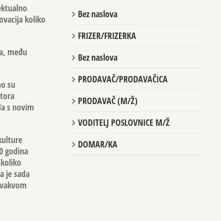
lektualno
Bez naslova
ovacija koliko
FRIZER/FRIZERKA
ka, među
Bez naslova
PRODAVAČ/PRODAVAČICA
no su
atora
PRODAVAČ (M/Ž)
da s novim
VODITELJ POSLOVNICE M/Ž
kulture
DOMAR/KA
20 godina
 koliko
a je sada
 ovakvom