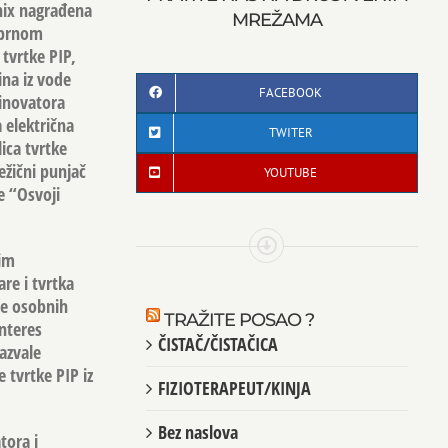
nix nagrađena
MREŽAMA
ebrnom
tvrtke PIP,
ina iz vode
FACEBOOK
 inovatora
a električna
TWITER
ica tvrtke
ežični punjač
YOUTUBE
e “Osvoji
nim
re i tvrtka
je osobnih
TRAŽITE POSAO ?
interes
ČISTAČ/ČISTAČICA
zazvale
e tvrtke PIP iz
FIZIOTERAPEUT/KINJA
Bez naslova
tora i