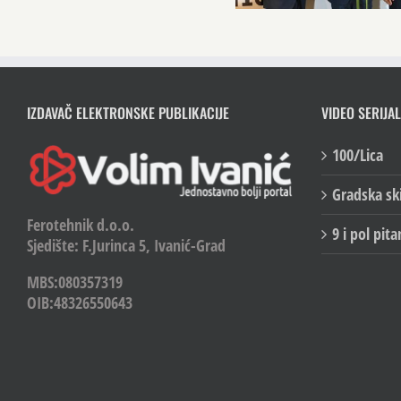
IZDAVAČ ELEKTRONSKE PUBLIKACIJE
VIDEO SERIJAL
100/Lica
Gradska sk
Ferotehnik d.o.o.
9 i pol pita
Sjedište: F.Jurinca 5, Ivanić-Grad
MBS:080357319
OIB:48326550643