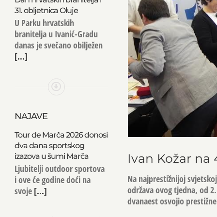
31. obljetnica Oluje
U Parku hrvatskih
branitelja u Ivanić-Gradu
danas je svečano obilježen
[...]
NAJAVE
Tour de Marča 2026 donosi
dva dana sportskog
Ivan Kožar na 
izazova u šumi Marča
Ljubitelji outdoor sportova
Na najprestižnijoj svjetsko
i ove će godine doći na
održava ovog tjedna, od 2. 
svoje
[...]
dvanaest osvojio prestižn