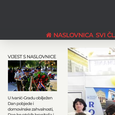
Skip
to
content
NASLOVNICA
SVI Č
View
Larger
VIJEST S NASLOVNICE
Image
U Ivanić-Gradu obilježen
Dan pobjede i
domovinske zahvalnosti,
Dan hrvatskih branitelja i