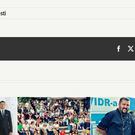
sti
Face