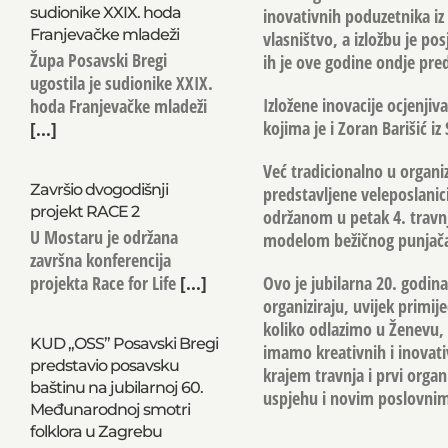
sudionike XXIX. hoda
inovativnih poduzetnika iz 
Franjevačke mladeži
vlasništvo, a izložbu je po
Župa Posavski Bregi
ih je ove godine ondje pred
ugostila je sudionike XXIX.
Izložene inovacije ocjenji
hoda Franjevačke mladeži
kojima je i Zoran Barišić 
[...]
Već tradicionalno u organi
Završio dvogodišnji
predstavljene veleposlanic
projekt RACE 2
održanom u petak 4. travnj
U Mostaru je održana
modelom bežičnog punjača
završna konferencija
Ovo je jubilarna 20. godin
projekta Race for Life
[...]
organiziraju, uvijek primi
koliko odlazimo u Ženevu, 
KUD „OSS” Posavski Bregi
imamo kreativnih i inovati
predstavio posavsku
krajem travnja i prvi orga
baštinu na jubilarnoj 60.
uspjehu i novim poslovnim
Međunarodnoj smotri
folklora u Zagrebu