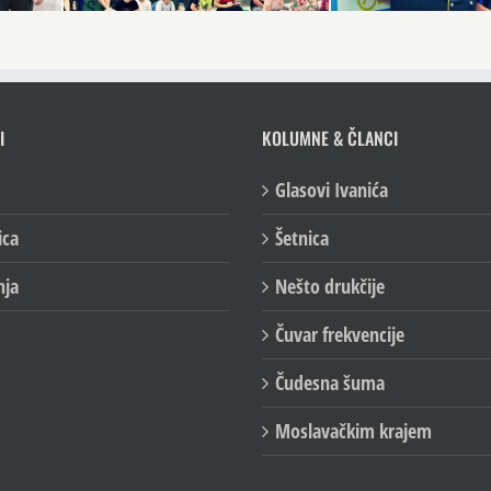
I
KOLUMNE & ČLANCI
Glasovi Ivanića
ica
Šetnica
nja
Nešto drukčije
Čuvar frekvencije
Čudesna šuma
Moslavačkim krajem