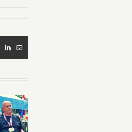
book
X
LinkedIn
Email