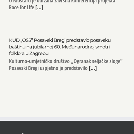
U Mostaru je održana završna konferencija projekta
Race for Life
[...]
KUD „OSS” Posavski Bregi predstavio posavsku
baštinu na jubilarnoj 60. Međunarodnoj smotri
folklora u Zagrebu
Kulturno-umjetničko društvo „Ogranak seljačke sloge”
Posavski Bregi uspješno je predstavilo
[...]