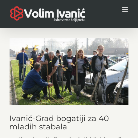
Skip
to
content
View
Larger
Image
Ivanić-Grad bogatiji za 40
mladih stabala