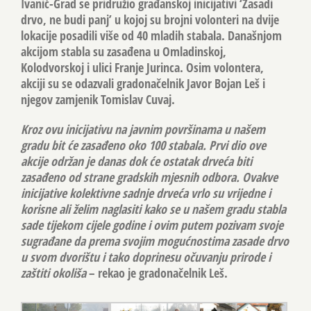
Ivanić-Grad se pridružio građanskoj inicijativi ‘Zasadi
drvo, ne budi panj’ u kojoj su brojni volonteri na dvije
lokacije posadili više od 40 mladih stabala. Današnjom
akcijom stabla su zasađena u Omladinskoj,
Kolodvorskoj i ulici Franje Jurinca. Osim volontera,
akciji su se odazvali gradonačelnik
Javor Bojan Leš
i
njegov zamjenik
Tomislav Cuvaj
.
Kroz ovu inicijativu na javnim površinama u našem
gradu bit će zasađeno oko 100 stabala. Prvi dio ove
akcije održan je danas dok će ostatak drveća biti
zasađeno od strane gradskih mjesnih odbora. Ovakve
inicijative kolektivne sadnje drveća vrlo su vrijedne i
korisne ali želim naglasiti kako se u našem gradu stabla
sade tijekom cijele godine i ovim putem pozivam svoje
sugrađane da prema svojim mogućnostima zasade drvo
u svom dvorištu i tako doprinesu očuvanju prirode i
zaštiti okoliša
– rekao je gradonačelnik Leš.