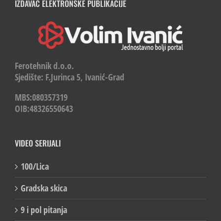
IZDAVAČ ELEKTRONSKE PUBLIKACIJE
Ferotehnik d.o.o.
Sjedište: F.Jurinca 5, Ivanić-Grad
MBS:080357319
OIB:48326550643
VIDEO SERIJALI
100/Lica
Gradska skica
9 i pol pitanja