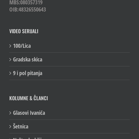
MBS:080357319
OIB:48326550643
VIDEO SERIJALI
100/Lica
Gradska skica
9 i pol pitanja
KOLUMNE & ČLANCI
Glasovi Ivanića
Šetnica