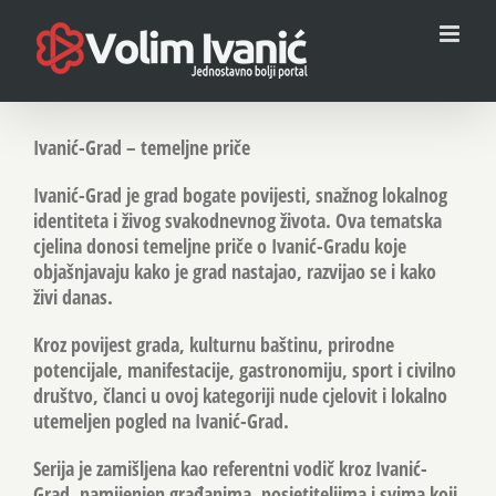
Skip
to
content
Ivanić-Grad – temeljne priče
Ivanić-Grad je grad bogate povijesti, snažnog lokalnog
identiteta i živog svakodnevnog života. Ova tematska
cjelina donosi temeljne priče o Ivanić-Gradu koje
objašnjavaju kako je grad nastajao, razvijao se i kako
živi danas.
Kroz povijest grada, kulturnu baštinu, prirodne
potencijale, manifestacije, gastronomiju, sport i civilno
društvo, članci u ovoj kategoriji nude cjelovit i lokalno
utemeljen pogled na Ivanić-Grad.
Serija je zamišljena kao referentni vodič kroz Ivanić-
Grad, namijenjen građanima, posjetiteljima i svima koji