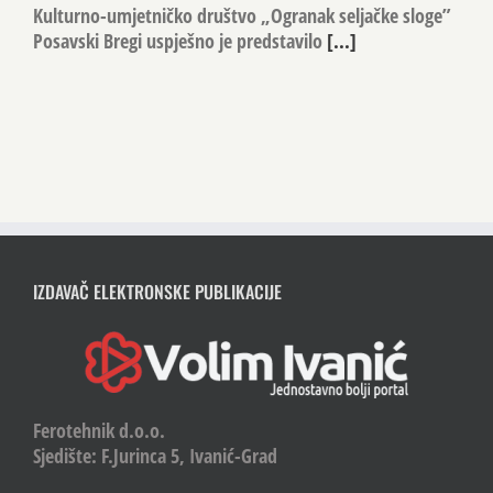
Kulturno-umjetničko društvo „Ogranak seljačke sloge”
Posavski Bregi uspješno je predstavilo
[...]
IZDAVAČ ELEKTRONSKE PUBLIKACIJE
Ferotehnik d.o.o.
Sjedište: F.Jurinca 5, Ivanić-Grad