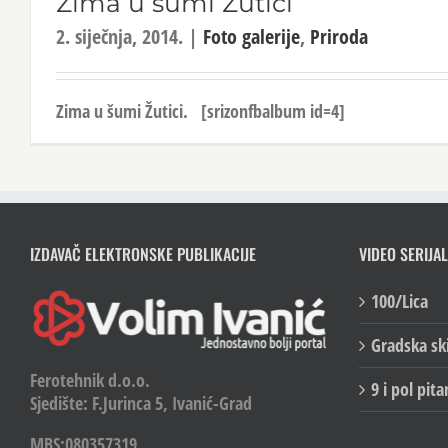
Zima u šumi Žutici
2. siječnja, 2014.
|
Foto galerije
,
Priroda
Zima u šumi Žutici. [srizonfbalbum id=4]
IZDAVAČ ELEKTRONSKE PUBLIKACIJE
VIDEO SERIJAL
100/Lica
Gradska sk
Ferotehnik d.o.o.
9 i pol pita
Sjedište: F.Jurinca 5, Ivanić-Grad
MBS:080357319