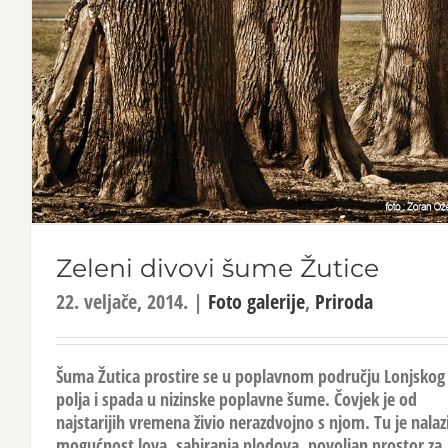
Zeleni divovi šume Žutice
22. veljače, 2014.
|
Foto galerije
,
Priroda
Šuma Žutica prostire se u poplavnom području Lonjskog
polja i spada u nizinske poplavne šume. Čovjek je od
najstarijih vremena živio nerazdvojno s njom. Tu je nalaz
mogućnost lova, sabiranja plodova, povoljan prostor za