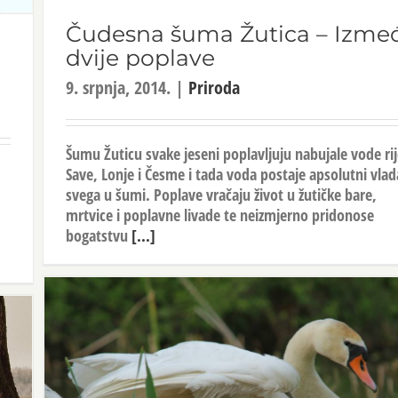
Čudesna šuma Žutica – Izme
dvije poplave
9. srpnja, 2014.
|
Priroda
Šumu Žuticu svake jeseni poplavljuju nabujale vode ri
Save, Lonje i Česme i tada voda postaje apsolutni vlad
svega u šumi. Poplave vračaju život u žutičke bare,
mrtvice i poplavne livade te neizmjerno pridonose
bogatstvu
[...]