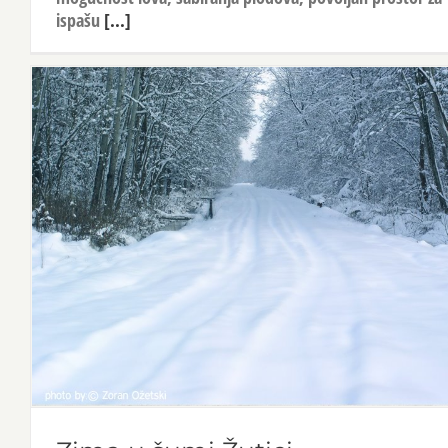
ispašu
[...]