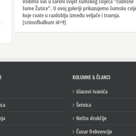
Vodimo vas u šareni svijet šumskog cvijeća "čudesne
šume Žutice". U ovoj galeriji prikazujemo šumsko cvij
koje cvate u razdoblju između veljače i travnja.
[srizonfbalbum id=9]
I
KOLUMNE & ČLANCI
Glasovi Ivanića
ica
Šetnica
nja
Nešto drukčije
Čuvar frekvencije