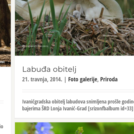
Labuđa obitelj
21. travnja, 2014.
|
Foto galerije
,
Priroda
Ivanićgradska obitelj labudova snimljena prošle godin
bajerima ŠRD Lonja Ivanić-Grad [srizonfbalbum id=33
io