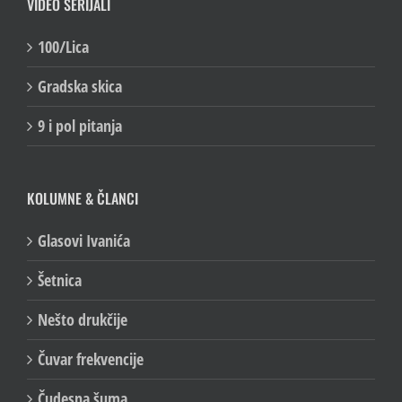
VIDEO SERIJALI
100/Lica
Gradska skica
9 i pol pitanja
KOLUMNE & ČLANCI
Glasovi Ivanića
Šetnica
Nešto drukčije
Čuvar frekvencije
Čudesna šuma