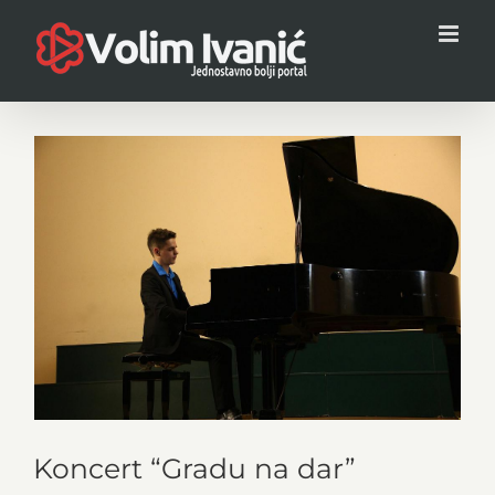
Skip
to
content
View
Larger
Image
Koncert “Gradu na dar”