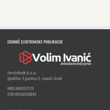
IZDAVAČ ELEKTRONSKE PUBLIKACIJE
Ferotehnik d.o.o.
Sjedište: F.Jurinca 5, Ivanić-Grad
MBS:080357319
OIB:48326550643