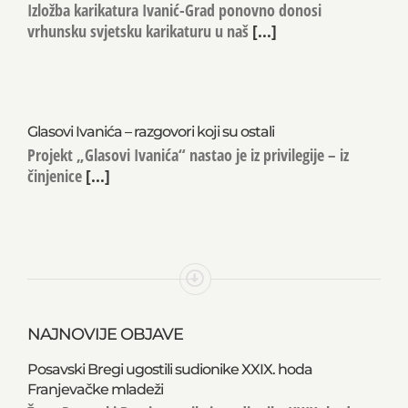
Izložba karikatura Ivanić-Grad ponovno donosi
vrhunsku svjetsku karikaturu u naš
[...]
Glasovi Ivanića – razgovori koji su ostali
Projekt „Glasovi Ivanića“ nastao je iz privilegije – iz
činjenice
[...]
NAJNOVIJE OBJAVE
Posavski Bregi ugostili sudionike XXIX. hoda
Franjevačke mladeži