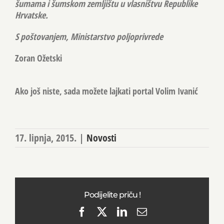
šumama i šumskom zemljištu u vlasništvu Republike
Hrvatske.
S poštovanjem, Ministarstvo poljoprivrede
Zoran Ožetski
Ako još niste, sada možete lajkati portal Volim Ivanić
17. lipnja, 2015.
|
Novosti
Podijelite priču !
Facebook
X
LinkedIn
Email