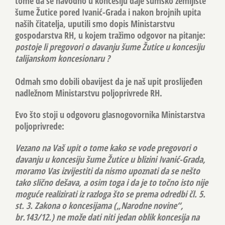
tome da se navodno u koncesiju daje šumsko zemljište
šume Žutice pored Ivanić-Grada i nakon brojnih upita
naših čitatelja, uputili smo dopis Ministarstvu
gospodarstva RH, u kojem tražimo odgovor na pitanje:
postoje li pregovori o davanju šume Žutice u koncesiju
talijanskom koncesionaru ?
Odmah smo dobili obavijest da je naš upit proslijeđen
nadležnom Ministarstvu poljoprivrede RH.
Evo što stoji u odgovoru glasnogovornika Ministarstva
poljoprivrede:
Vezano na Vaš upit o tome kako se vode pregovori o
davanju u koncesiju šume Žutice u blizini Ivanić-Grada,
moramo Vas izvijestiti da nismo upoznati da se nešto
tako slično dešava, a osim toga i da je to točno isto nije
moguće realizirati iz razloga što se prema odredbi čl. 5.
st. 3. Zakona o koncesijama („Narodne novine“,
br.143/12.) ne može dati niti jedan oblik koncesija na