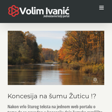
Skip
to
content
View
Larger
Image
Koncesija na šumu Žuticu !?
Nakon vrlo šturog teksta na jednom web portalu o