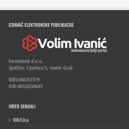
IZDAVAČ ELEKTRONSKE PUBLIKACIJE
Ferotehnik d.o.o.
Sjedište: F.Jurinca 5, Ivanić-Grad
MBS:080357319
OIB:48326550643
VIDEO SERIJALI
100/Lica