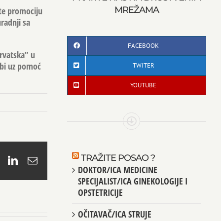
MREŽAMA
 te promociju
radnji sa
FACEBOOK
Hrvatska” u
 bi uz pomoć
TWITER
YOUTUBE
TRAŽITE POSAO ?
book
X
LinkedIn
Email
DOKTOR/ICA MEDICINE
SPECIJALIST/ICA GINEKOLOGIJE I
OPSTETRICIJE
OČITAVAČ/ICA STRUJE