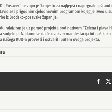
 “Posavec” osvojio je 1.mjesto za najljepši i najorgnalniji štand
tavio se i prigodnim cjelodnevnim programom kojeg je izveo u su
be iz Brodsko-posavske županije.
du ralaiziran je uz pomoć projekta pod nazivom “Zelena i plava 
 sudjeluje. Nadamo se da će ovakvih manifestacija biti još kako
ja našega KUD-a provesti i ostvariti putem ovoga projekta.
ura
Face