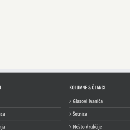
I
KOLUMNE & ČLANCI
Glasovi Ivanića
ica
Šetnica
nja
Nešto drukčije