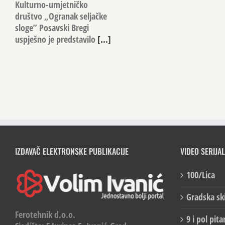
Kulturno-umjetničko
društvo „Ogranak seljačke
sloge” Posavski Bregi
uspješno je predstavilo
[...]
IZDAVAČ ELEKTRONSKE PUBLIKACIJE
VIDEO SERIJAL
100/Lica
Gradska sk
Ferotehnik d.o.o.
9 i pol pita