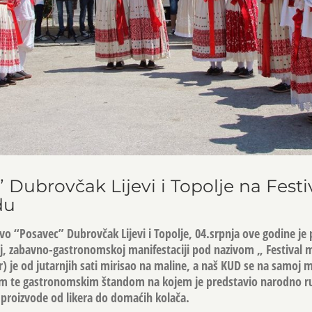
Dubrovčak Lijevi i Topolje na Festi
du
o “Posavec” Dubrovčak Lijevi i Topolje, 04.srpnja ove godine je 
j, zabavno-gastronomskoj manifestaciji pod nazivom „ Festival 
) je od jutarnjih sati mirisao na maline, a naš KUD se na samoj m
im te gastronomskim štandom na kojem je predstavio narodno ru
 proizvode od likera do domaćih kolača.