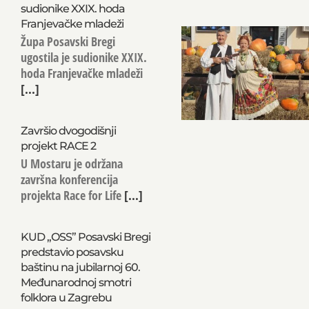
sudionike XXIX. hoda
Franjevačke mladeži
Župa Posavski Bregi
ugostila je sudionike XXIX.
hoda Franjevačke mladeži
[...]
Završio dvogodišnji
projekt RACE 2
U Mostaru je održana
završna konferencija
projekta Race for Life
[...]
KUD „OSS” Posavski Bregi
predstavio posavsku
baštinu na jubilarnoj 60.
Međunarodnoj smotri
folklora u Zagrebu