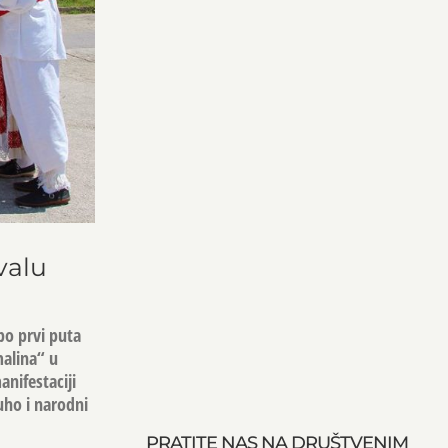
valu
po prvi puta
malina“ u
anifestaciji
ho i narodni
PRATITE NAS NA DRUŠTVENIM