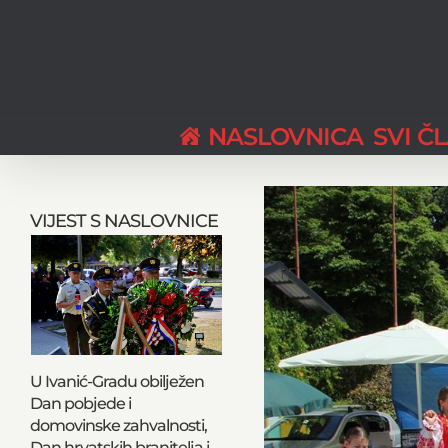
Skip
to
content
NASLOVNICA
SVI Č
View
Larger
VIJEST S NASLOVNICE
Image
U Ivanić-Gradu obilježen
Dan pobjede i
domovinske zahvalnosti,
Dan hrvatskih branitelja i