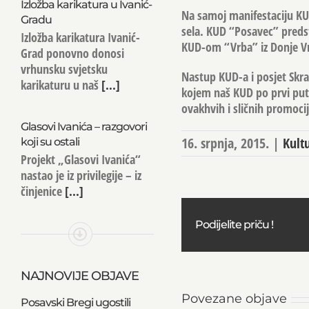
Izložba karikatura u Ivanić-
Na samoj manifestaciju KUD
Gradu
sela. KUD “Posavec” preds
Izložba karikatura Ivanić-
KUD-om “Vrba” iz Donje Vr
Grad ponovno donosi
vrhunsku svjetsku
Nastup KUD-a i posjet Skra
karikaturu u naš
[...]
kojem naš KUD po prvi puta
ovakhvih i sličnih promoci
Glasovi Ivanića – razgovori
16. srpnja, 2015.
|
Kult
koji su ostali
Projekt „Glasovi Ivanića“
nastao je iz privilegije – iz
činjenice
[...]
Podijelite priču !
NAJNOVIJE OBJAVE
Povezane objave
Posavski Bregi ugostili