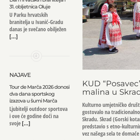
31. obljetnica Oluje
U Parku hrvatskih
branitelja u Ivanić-Gradu
danas je svečano obilježen
[...]
NAJAVE
KUD “Posavec” 
Tour de Marča 2026 donosi
malina u Skra
dva dana sportskog
izazova u šumi Marča
Kulturno umjetničko društv
Ljubitelji outdoor sportova
gostovalo na tradicionalno
i ove će godine doći na
Skradu. Skrad (Gorski kotar
svoje
[...]
predstavio s etno-kulturn
vez našega sela te domaće