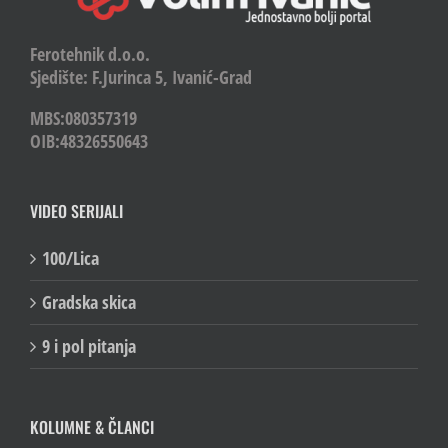
Ferotehnik d.o.o.
Sjedište: F.Jurinca 5, Ivanić-Grad
MBS:080357319
OIB:48326550643
VIDEO SERIJALI
100/Lica
Gradska skica
9 i pol pitanja
KOLUMNE & ČLANCI