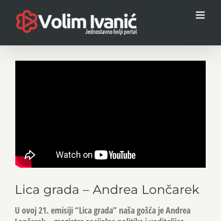
Skip
to
content
Lica grada – Andrea Lončarek
U ovoj 21. emisiji “Lica grada” naša gošća je Andrea