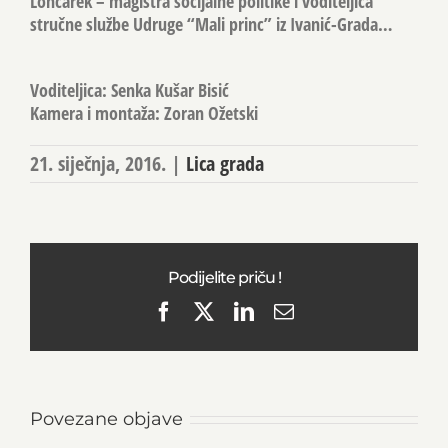
Lončarek – magistra socijalne politike i voditeljica
stručne službe Udruge “Mali princ” iz Ivanić-Grada…
Voditeljica: Senka Kušar Bisić
Kamera i montaža: Zoran Ožetski
21. siječnja, 2016.
|
Lica grada
Podijelite priču !
Facebook
X
LinkedIn
Email
Povezane objave