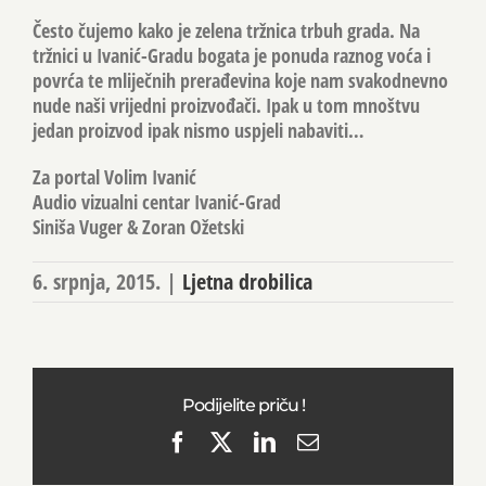
Često čujemo kako je zelena tržnica trbuh grada. Na
tržnici u Ivanić-Gradu bogata je ponuda raznog voća i
povrća te mliječnih prerađevina koje nam svakodnevno
nude naši vrijedni proizvođači. Ipak u tom mnoštvu
jedan proizvod ipak nismo uspjeli nabaviti…
Za portal Volim Ivanić
Audio vizualni centar Ivanić-Grad
Siniša Vuger & Zoran Ožetski
6. srpnja, 2015.
|
Ljetna drobilica
Podijelite priču !
Facebook
X
LinkedIn
Email