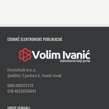
IZDAVAČ ELEKTRONSKE PUBLIKACIJE
Ferotehnik d.o.o.
Sjedište: F.Jurinca 5, Ivanić-Grad
MBS:080357319
OIB:48326550643
VIDEO SERIJALI