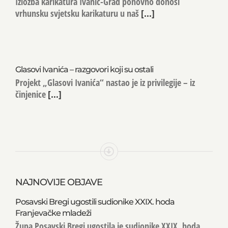
Izložba karikatura Ivanić-Grad ponovno donosi
vrhunsku svjetsku karikaturu u naš
[...]
Glasovi Ivanića – razgovori koji su ostali
Projekt „Glasovi Ivanića“ nastao je iz privilegije – iz
činjenice
[...]
NAJNOVIJE OBJAVE
Posavski Bregi ugostili sudionike XXIX. hoda
Franjevačke mladeži
Župa Posavski Bregi ugostila je sudionike XXIX. hoda