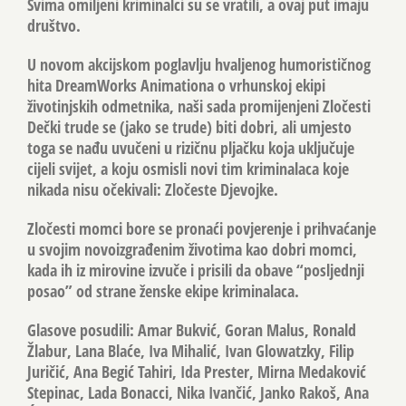
Svima omiljeni kriminalci su se vratili, a ovaj put imaju
društvo.
U novom akcijskom poglavlju hvaljenog humorističnog
hita DreamWorks Animationa o vrhunskoj ekipi
životinjskih odmetnika, naši sada promijenjeni Zločesti
Dečki trude se (jako se trude) biti dobri, ali umjesto
toga se nađu uvučeni u rizičnu pljačku koja uključuje
cijeli svijet, a koju osmisli novi tim kriminalaca koje
nikada nisu očekivali: Zločeste Djevojke.
Zločesti momci bore se pronaći povjerenje i prihvaćanje
u svojim novoizgrađenim životima kao dobri momci,
kada ih iz mirovine izvuče i prisili da obave “posljednji
posao” od strane ženske ekipe kriminalaca.
Glasove posudili: Amar Bukvić, Goran Malus, Ronald
Žlabur, Lana Blaće, Iva Mihalić, Ivan Glowatzky, Filip
Juričić, Ana Begić Tahiri, Ida Prester, Mirna Medaković
Stepinac, Lada Bonacci, Nika Ivančić, Janko Rakoš, Ana