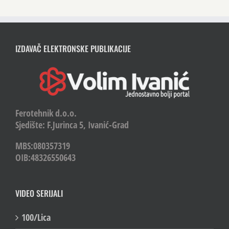
IZDAVAČ ELEKTRONSKE PUBLIKACIJE
Ferotehnik d.o.o.
Sjedište: F.Jurinca 5, Ivanić-Grad
MBS:080357319
OIB:48326550643
VIDEO SERIJALI
100/Lica