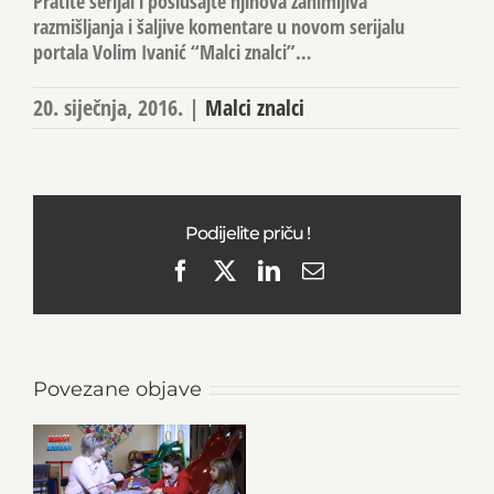
Pratite serijal i poslušajte njihova zanimljiva
razmišljanja i šaljive komentare u novom serijalu
portala Volim Ivanić “Malci znalci”…
20. siječnja, 2016.
|
Malci znalci
Podijelite priču !
Facebook
X
LinkedIn
Email
Povezane objave