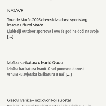
NAJAVE
Tour de Marča 2026 donosi dva dana sportskog
izazova u šumi Marča
Ljubitelji outdoor sportova i ove će godine doći na svoje
[...]
Izložba karikatura u Ivanić-Gradu
Izložba karikatura Ivanić-Grad ponovno donosi
vrhunsku svjetsku karikaturu u naš
[...]
Glasovi Ivanića – razgovori koji su ostali