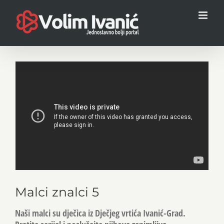
Skip
to
content
View
Larger
Image
Malci znalci 5
Naši malci su dječica iz Dječjeg vrtića Ivanić-Grad.