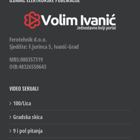
IZDAVAČ ELEKTRONSKE PUBLIKACIJE
Ferotehnik d.o.o.
Sjedište: F.Jurinca 5, Ivanić-Grad
MBS:080357319
OIB:48326550643
VIDEO SERIJALI
100/Lica
Gradska skica
9 i pol pitanja