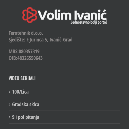
Ferotehnik d.o.o.
Sjedište: F.Jurinca 5, Ivanić-Grad
MBS:080357319
OIB:48326550643
VIDEO SERIJALI
100/Lica
Gradska skica
9 i pol pitanja