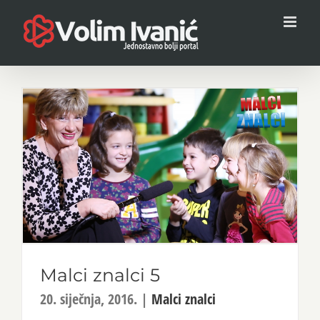
Skip
to
content
Malci znalci 5
20. siječnja, 2016.
|
Malci znalci