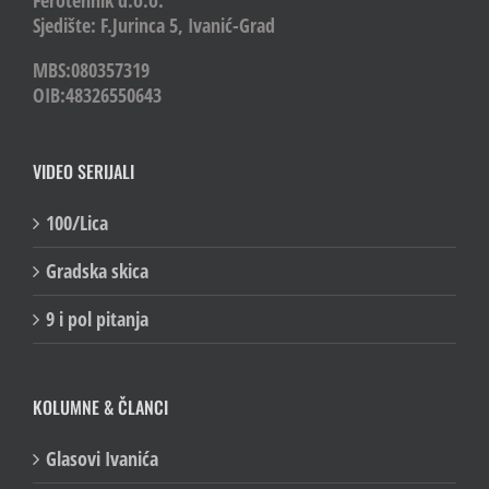
Ferotehnik d.o.o.
Sjedište: F.Jurinca 5, Ivanić-Grad
MBS:080357319
OIB:48326550643
VIDEO SERIJALI
100/Lica
Gradska skica
9 i pol pitanja
KOLUMNE & ČLANCI
Glasovi Ivanića