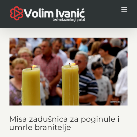
Skip
to
content
View
Larger
Image
Misa zadušnica za poginule i
umrle branitelje