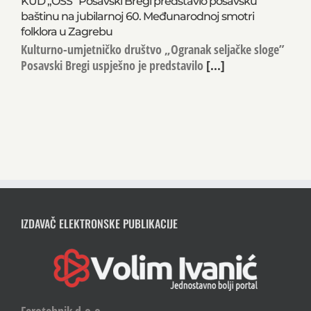
KUD „OSS” Posavski Bregi predstavio posavsku
baštinu na jubilarnoj 60. Međunarodnoj smotri
folklora u Zagrebu
Kulturno-umjetničko društvo „Ogranak seljačke sloge”
Posavski Bregi uspješno je predstavilo
[...]
IZDAVAČ ELEKTRONSKE PUBLIKACIJE