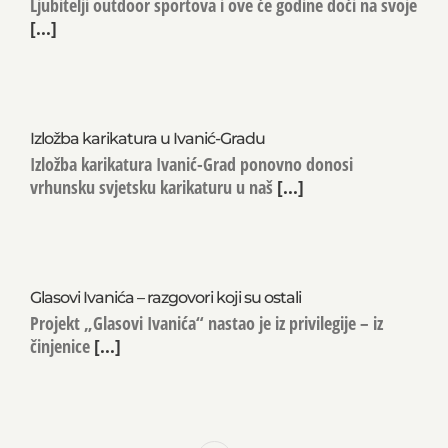
Ljubitelji outdoor sportova i ove će godine doći na svoje
[...]
Izložba karikatura u Ivanić-Gradu
Izložba karikatura Ivanić-Grad ponovno donosi
vrhunsku svjetsku karikaturu u naš
[...]
Glasovi Ivanića – razgovori koji su ostali
Projekt „Glasovi Ivanića“ nastao je iz privilegije – iz
činjenice
[...]