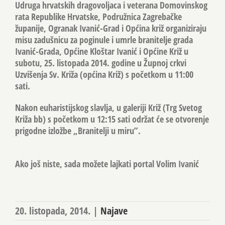
Udruga hrvatskih dragovoljaca i veterana Domovinskog
rata Republike Hrvatske, Podružnica Zagrebačke
županije, Ogranak Ivanić-Grad i Općina križ organiziraju
misu zadušnicu za poginule i umrle branitelje grada
Ivanić-Grada, Općine Kloštar Ivanić i Općine Križ u
subotu, 25. listopada 2014. godine u Župnoj crkvi
Uzvišenja Sv. Križa (općina Križ) s početkom u 11:00
sati.
Nakon euharistijskog slavlja, u galeriji Križ (Trg Svetog
Križa bb) s početkom u 12:15 sati održat će se otvorenje
prigodne izložbe „Branitelji u miru”.
Ako još niste, sada možete lajkati portal Volim Ivanić
20. listopada, 2014.
|
Najave