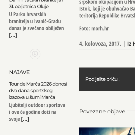
srpskom okupacijom u Hrvat
31. obljetnica Oluje
Istok, koji je obuhvaćao B
U Parku hrvatskih
teritorija Republike Hrvats
branitelja u Ivanić-Gradu
danas je svečano obilježen
Foto: morh.hr
[...]
4. kolovoza, 2017.
|
Iz 
NAJAVE
Podijelite priču !
Tour de Marča 2026 donosi
dva dana sportskog
izazova u šumi Marča
Ljubitelji outdoor sportova
i ove će godine doći na
Povezane objave
svoje
[...]