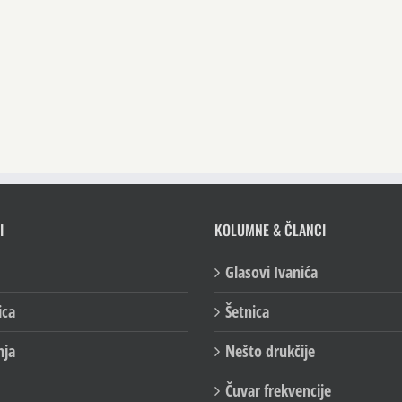
I
KOLUMNE & ČLANCI
Glasovi Ivanića
ica
Šetnica
nja
Nešto drukčije
Čuvar frekvencije