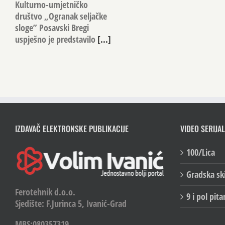
Kulturno-umjetničko
društvo „Ogranak seljačke
sloge” Posavski Bregi
uspješno je predstavilo
[...]
IZDAVAČ ELEKTRONSKE PUBLIKACIJE
VIDEO SERIJAL
100/Lica
Gradska sk
Ferotehnik d.o.o.
9 i pol pita
Sjedište: F.Jurinca 5, Ivanić-Grad
MBS:080357319