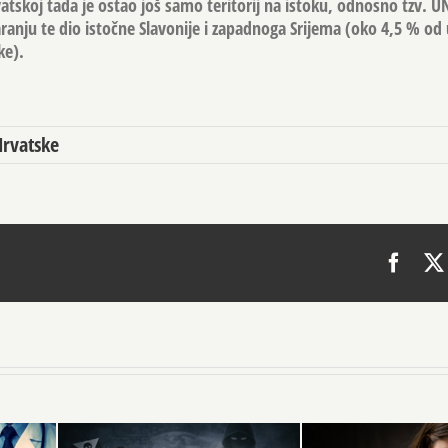
skoj tada je ostao još samo teritorij na istoku, odnosno tzv. U
aranju te dio istočne Slavonije i zapadnoga Srijema (oko 4,5 % o
ke).
Hrvatske
Face