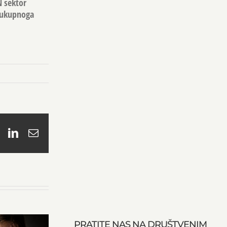
N sektor
d ukupnoga
book
X
LinkedIn
Email
PRATITE NAS NA DRUŠTVENIM