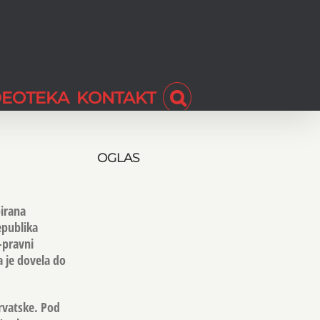
DEOTEKA
KONTAKT
OGLAS
pirana
epublika
-pravni
ja je dovela do
rvatske. Pod