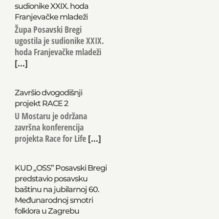
sudionike XXIX. hoda
Franjevačke mladeži
Župa Posavski Bregi
ugostila je sudionike XXIX.
hoda Franjevačke mladeži
[...]
Završio dvogodišnji
projekt RACE 2
U Mostaru je održana
završna konferencija
projekta Race for Life
[...]
KUD „OSS” Posavski Bregi
predstavio posavsku
baštinu na jubilarnoj 60.
Međunarodnoj smotri
folklora u Zagrebu