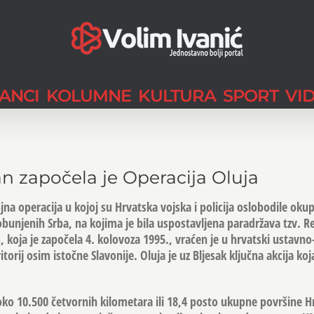
LANCI
KOLUMNE
KULTURA
SPORT
VI
n započela je Operacija Oluja
ojna operacija u kojoj su Hrvatska vojska i policija oslobodile oku
unjenih Srba, na kojima je bila uspostavljena paradržava tzv. R
, koja je započela 4. kolovoza 1995., vraćen je u hrvatski ustavno
itorij osim istočne Slavonije. Oluja je uz Bljesak ključna akcija ko
oko 10.500 četvornih kilometara ili 18,4 posto ukupne površine H