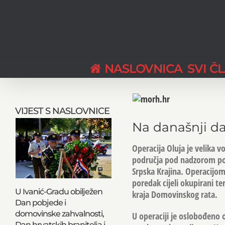
Skip
to
content
NASLOVNICA
SVI Č
View
Larger
VIJEST S NASLOVNICE
Image
Na današnji da
Operacija Oluja je velika v
područja pod nadzorom pob
Srpska Krajina. Operacijom
poredak cijeli okupirani ter
U Ivanić-Gradu obilježen
kraja Domovinskog rata.
Dan pobjede i
domovinske zahvalnosti,
U operaciji je oslobođeno 
Dan hrvatskih branitelja i