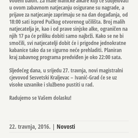
vodeni balon. Za male ivanićke alkare koji će sudjelovati
u ovom zabavnom natjecanju osigurane su nagrade, a
prijave za natjecanje zaprimaju se na dan događanja, od
18:00 sati ispred Pučkog otvorenog učilišta. Broj malih
natjecatelja je, kao i od prave sinjske alke, ograničen na
njih 17 pa će priliku dobiti samo najbrži. Kako se ne bi
smočili, svi natjecatelji dobit će i prigodne jednokratne
kabanice tako da se sigurno neće prehladiti. Planiran
kraj zabavnog programa predviđen je oko 22:00 sata.
Sljedećeg dana, u srijedu 27. travnja, novi magistralni
cjevovod Sesvetski Kraljevac – Ivanić-Grad će se uz
visoke uzvanike i službeno pustiti u rad.
Radujemo se Vašem dolasku!
22. travnja, 2016.
|
Novosti