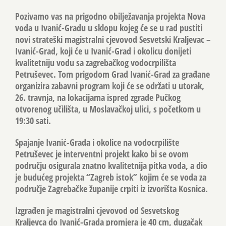
Pozivamo vas na prigodno obilježavanja projekta
Nova
voda
u Ivanić-Gradu u sklopu kojeg će se u rad pustiti
novi strateški magistralni cjevovod Sesvetski Kraljevac –
Ivanić-Grad, koji će u Ivanić-Grad i okolicu donijeti
kvalitetniju vodu sa zagrebačkog vodocrpilišta
Petruševec. Tom prigodom Grad Ivanić-Grad za građane
organizira zabavni program koji će se održati u utorak,
26. travnja, na lokacijama ispred zgrade Pučkog
otvorenog učilišta, u Moslavačkoj ulici, s početkom u
19:30 sati.
Spajanje Ivanić-Grada i okolice na vodocrpilište
Petruševec je interventni projekt kako bi se ovom
području osigurala znatno kvalitetnija pitka voda, a dio
je budućeg projekta “Zagreb istok” kojim će se voda za
područje Zagrebačke županije crpiti iz izvorišta Kosnica.
Izgrađen je magistralni cjevovod od Sesvetskog
Kraljevca do Ivanić-Grada promjera je 40 cm, dugačak