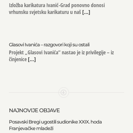
Izložba karikatura Ivanić-Grad ponovno donosi
vrhunsku svjetsku karikaturu u naš
[...]
Glasovi Ivanića – razgovori koji su ostali
Projekt „Glasovi Ivanića“ nastao je iz privilegije – iz
činjenice
[...]
NAJNOVIJE OBJAVE
Posavski Bregi ugostili sudionike XXIX. hoda
Franjevačke mladeži