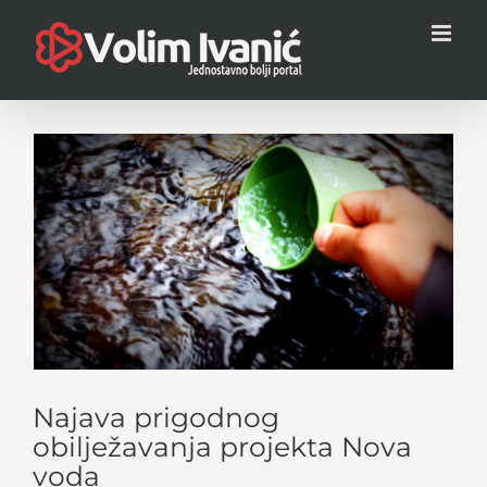
Skip
to
content
View
Larger
Image
Najava prigodnog
obilježavanja projekta Nova
voda