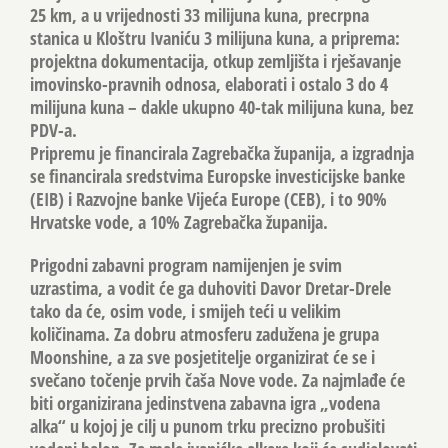
25 km, a u vrijednosti 33 milijuna kuna, precrpna
stanica u Kloštru Ivaniću 3 milijuna kuna, a priprema:
projektna dokumentacija, otkup zemljišta i rješavanje
imovinsko-pravnih odnosa, elaborati i ostalo 3 do 4
milijuna kuna – dakle ukupno 40-tak milijuna kuna, bez
PDV-a.
Pripremu je financirala Zagrebačka županija, a izgradnja
se financirala sredstvima Europske investicijske banke
(EIB) i Razvojne banke Vijeća Europe (CEB), i to 90%
Hrvatske vode, a 10% Zagrebačka županija.
Prigodni zabavni program namijenjen je svim
uzrastima, a vodit će ga duhoviti Davor Dretar-Drele
tako da će, osim vode, i smijeh teći u velikim
količinama. Za dobru atmosferu zadužena je grupa
Moonshine, a za sve posjetitelje organizirat će se i
svečano točenje prvih čaša Nove vode. Za najmlađe će
biti organizirana jedinstvena zabavna igra „vodena
alka“ u kojoj je cilj u punom trku precizno probušiti