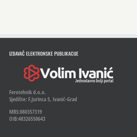
IZDAVAČ ELEKTRONSKE PUBLIKACIJE
Ferotehnik d.o.o.
Sjedište: F.Jurinca 5, Ivanić-Grad
MBS:080357319
OIB:48326550643