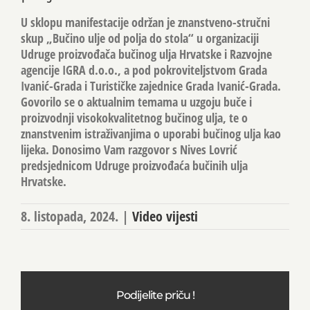
U sklopu manifestacije održan je znanstveno-stručni
skup „Bučino ulje od polja do stola“ u organizaciji
Udruge proizvođača bučinog ulja Hrvatske i Razvojne
agencije IGRA d.o.o., a pod pokroviteljstvom Grada
Ivanić-Grada i Turističke zajednice Grada Ivanić-Grada.
Govorilo se o aktualnim temama u uzgoju buče i
proizvodnji visokokvalitetnog bučinog ulja, te o
znanstvenim istraživanjima o uporabi bučinog ulja kao
lijeka. Donosimo Vam razgovor s Nives Lovrić
predsjednicom Udruge proizvođaća bučinih ulja
Hrvatske.
8. listopada, 2024.
|
Video vijesti
Podijelite priču !