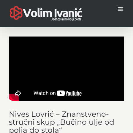
Skip
to
content
Nives Lovrić – Znanstveno-
stručni skup „Bučino ulje od
polja do stola“