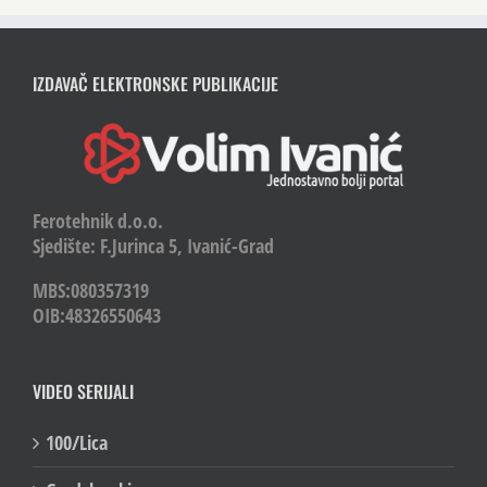
IZDAVAČ ELEKTRONSKE PUBLIKACIJE
Ferotehnik d.o.o.
Sjedište: F.Jurinca 5, Ivanić-Grad
MBS:080357319
OIB:48326550643
VIDEO SERIJALI
100/Lica