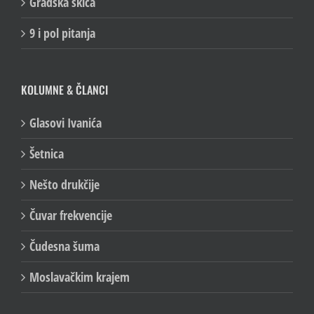
Gradska skica
9 i pol pitanja
KOLUMNE & ČLANCI
Glasovi Ivanića
Šetnica
Nešto drukčije
Čuvar frekvencije
Čudesna šuma
Moslavačkim krajem