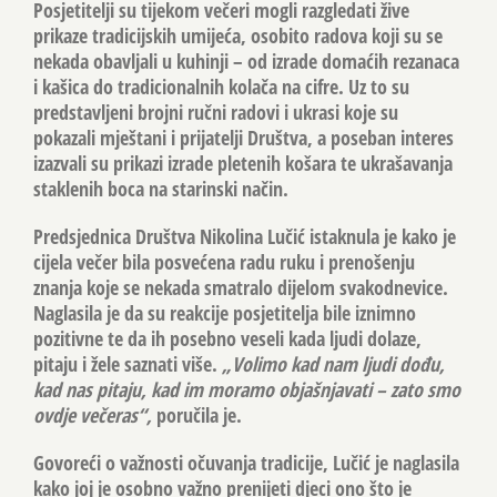
Posjetitelji su tijekom večeri mogli razgledati
žive
prikaze tradicijskih umijeća
, osobito radova koji su se
nekada obavljali u kuhinji – od izrade domaćih rezanaca
i kašica do tradicionalnih kolača na cifre. Uz to su
predstavljeni brojni ručni radovi i ukrasi koje su
pokazali mještani i prijatelji Društva, a poseban interes
izazvali su prikazi izrade pletenih košara te ukrašavanja
staklenih boca na starinski način.
Predsjednica Društva
Nikolina Lučić
istaknula je kako je
cijela večer bila posvećena radu ruku i prenošenju
znanja koje se nekada smatralo dijelom svakodnevice.
Naglasila je da su reakcije posjetitelja bile iznimno
pozitivne te da ih posebno veseli kada ljudi dolaze,
pitaju i žele saznati više.
„Volimo kad nam ljudi dođu,
kad nas pitaju, kad im moramo objašnjavati – zato smo
ovdje večeras“,
poručila je.
Govoreći o važnosti očuvanja tradicije, Lučić je naglasila
kako joj je osobno važno prenijeti djeci ono što je