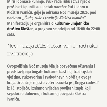
Mirisi domaće kuhinje, zvuk rada ruku i živa riječ o
prošlosti ispunili su u petak navečer Pučki dom u
Kloštru Ivaniću, gdje je održana
Noć muzeja 2026.
pod
nazivom
„Čuda, ruke i tradicija Kloštra Ivanića“
.
Manifestaciju je organiziralo
Kulturno-umjetničko
društvo Kloštar
, a program se odvijao od 18:00 do 22:00
sata.
Noć muzeja 2026. Kloštar Ivanić – rad ruku i
živa tradicija
Ovogodišnja Noć muzeja bila je posvećena očuvanju i
predstavljanju bogate kulturne baštine, tradicijskih
vještina, rukotvorina i svakodnevnih običaja ovoga
kraja. Središnje mjesto večeri zauzela je
„Knjiga čudesa“
iz 18. stoljeća
, iznimno vrijedan povijesni zapis koji
svjedoči o duhovnoj i kulturnoj povijesti Kloštra
Ivanića.