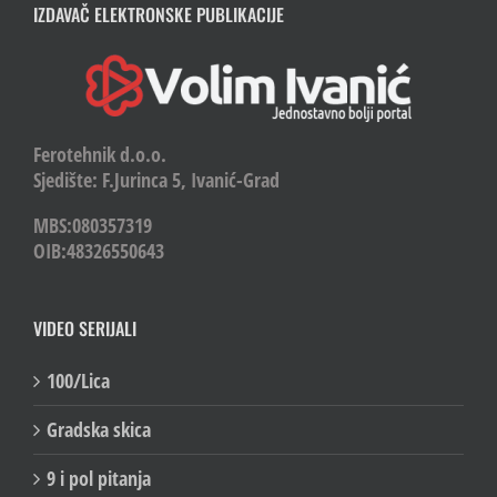
IZDAVAČ ELEKTRONSKE PUBLIKACIJE
Ferotehnik d.o.o.
Sjedište: F.Jurinca 5, Ivanić-Grad
MBS:080357319
OIB:48326550643
VIDEO SERIJALI
100/Lica
Gradska skica
9 i pol pitanja