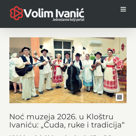
Skip
to
content
View
Larger
Image
Noć muzeja 2026. u Kloštru
Ivaniću: „Čuda, ruke i tradicija“