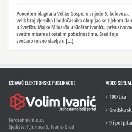
Povodom blagdana Velike Gospe, u srijedu 5. kolovoza,
velik broj vjernika i hodočasnika okupljao se tijekom da
u Svetištu Majke Milosrđa u Kloštar Ivaniću, prisustvova
svetim misama i ostalim pobožnostima. Središnje
svečano misno slavlje u
[...]
IZDAVAČ ELEKTRONSKE PUBLIKACIJE
VIDEO SERIJAL
100/Lica
Gradska sk
Ferotehnik d.o.o.
9 i pol pita
Sjedište: F.Jurinca 5, Ivanić-Grad