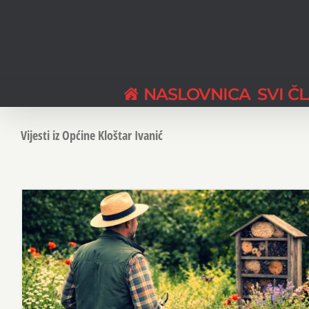
Skip
to
content
NASLOVNICA
SVI Č
Vijesti iz Općine Kloštar Ivanić