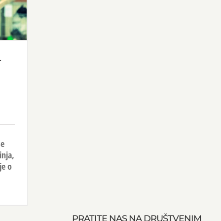
r
se
inja,
je o
PRATITE NAS NA DRUŠTVENIM