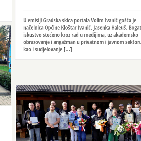
U emisiji Gradska skica portala Volim Ivanić gošća je
načelnica Općine Kloštar Ivanić, Jasenka Haleuš. Boga
iskustvo stečeno kroz rad u medijima, uz akademsko
obrazovanje i angažman u privatnom i javnom sektor
kao i sudjelovanje
[...]