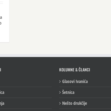
na
o
I
KOLUMNE & ČLANCI
Glasovi Ivanića
ica
Šetnica
nja
Nešto drukčije