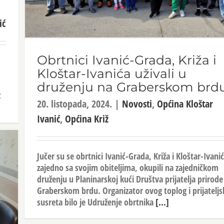
ić
Obrtnici Ivanić-Grada, Križa i
Kloštar-Ivanića uživali u
druženju na Graberskom brd
z
20. listopada, 2024.
|
Novosti
,
Općina Kloštar
Ivanić
,
Općina Križ
Jučer su se obrtnici Ivanić-Grada, Križa i Kloštar-Ivanić
zajedno sa svojim obiteljima, okupili na zajedničkom
druženju u Planinarskoj kući Društva prijatelja prirode
Graberskom brdu. Organizator ovog toplog i prijatelj
susreta bilo je Udruženje obrtnika
[...]