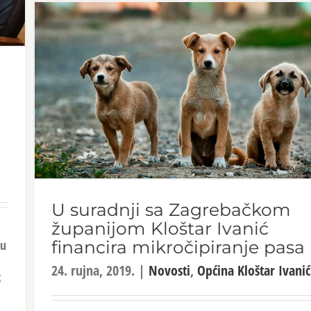
U suradnji sa Zagrebačkom
županijom Kloštar Ivanić
ju
financira mikročipiranje pasa
24. rujna, 2019.
|
Novosti
,
Općina Kloštar Ivanić
k