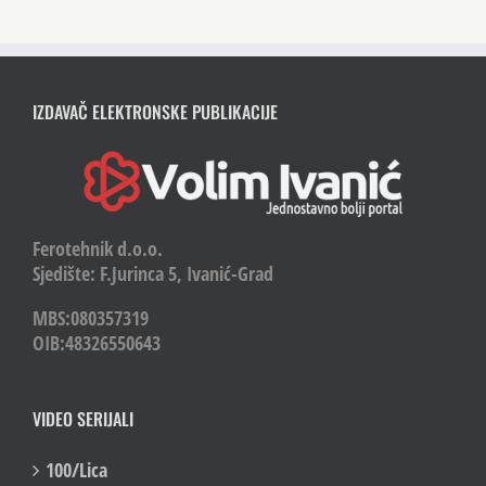
IZDAVAČ ELEKTRONSKE PUBLIKACIJE
Ferotehnik d.o.o.
Sjedište: F.Jurinca 5, Ivanić-Grad
MBS:080357319
OIB:48326550643
VIDEO SERIJALI
100/Lica