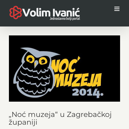
Skip
to
content
View
Larger
Image
„Noć muzeja“ u Zagrebačkoj
županiji