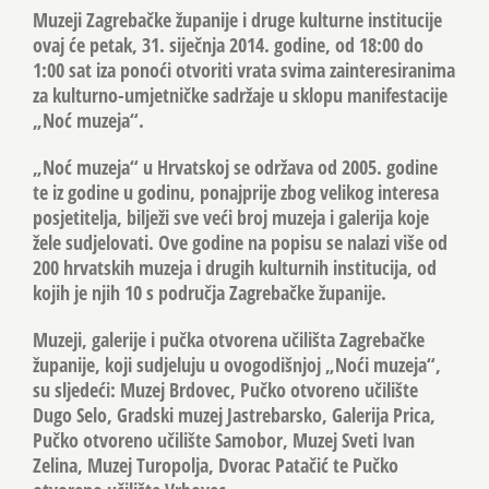
Muzeji Zagrebačke županije i druge kulturne institucije
ovaj će petak, 31. siječnja 2014. godine, od 18:00 do
1:00 sat iza ponoći otvoriti vrata svima zainteresiranima
za kulturno-umjetničke sadržaje u sklopu manifestacije
„Noć muzeja“.
„Noć muzeja“ u Hrvatskoj se održava od 2005. godine
te iz godine u godinu, ponajprije zbog velikog interesa
posjetitelja, bilježi sve veći broj muzeja i galerija koje
žele sudjelovati. Ove godine na popisu se nalazi više od
200 hrvatskih muzeja i drugih kulturnih institucija, od
kojih je njih 10 s područja Zagrebačke županije.
Muzeji, galerije i pučka otvorena učilišta Zagrebačke
županije, koji sudjeluju u ovogodišnjoj „Noći muzeja“,
su sljedeći:
Muzej Brdovec, Pučko otvoreno učilište
Dugo Selo, Gradski muzej Jastrebarsko, Galerija Prica,
Pučko otvoreno učilište Samobor, Muzej Sveti Ivan
Zelina, Muzej Turopolja, Dvorac Patačić te Pučko