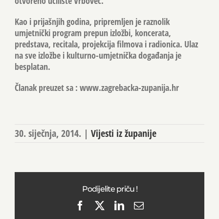
otvoreno učilište Vrbovec.
Kao i prijašnjih godina, pripremljen je raznolik
umjetnički program prepun izložbi, koncerata,
predstava, recitala, projekcija filmova i radionica. Ulaz
na sve izložbe i kulturno-umjetnička događanja je
besplatan.
Članak preuzet sa : www.zagrebacka-zupanija.hr
30. siječnja, 2014.
|
Vijesti iz županije
Podijelite priču !
Facebook
X
LinkedIn
Email