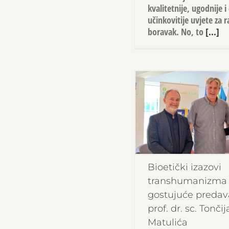
kvalitetnije, ugodnije i
učinkovitije uvjete za r
boravak. No, to
[...]
Bioetički izazovi
transhumanizma 
gostujuće predav
prof. dr. sc. Tončij
Matulića