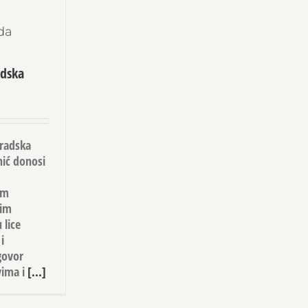
da
dska
Gradska
nić donosi
om
nim
 lice
i
govor
ima i
[...]