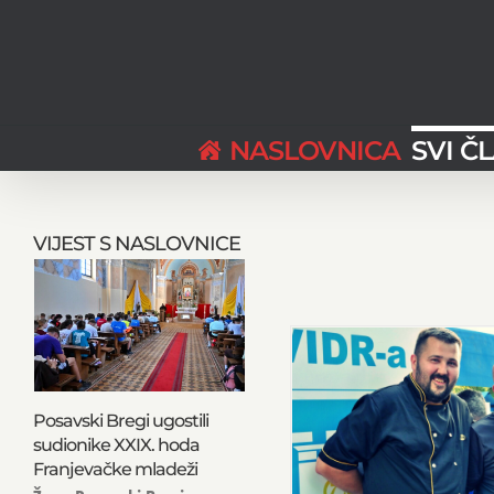
Skip
to
content
NASLOVNICA
SVI Č
VIJEST S NASLOVNICE
Posavski Bregi ugostili
sudionike XXIX. hoda
Franjevačke mladeži