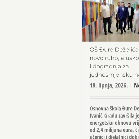
OŠ Đure Deželića
novo ruho, a uskor
i dogradnja za
jednosmjensku n
18. lipnja, 2026.
|
N
Osnovna škola Đure Dež
Ivanić-Gradu završila j
energetsku obnovu vri
od 2,4 milijuna eura, č
učenici i djelatnici dobi