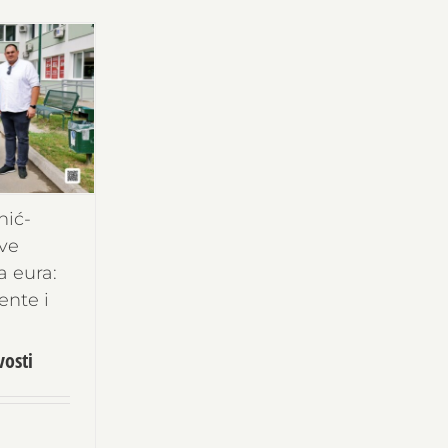
nić-
ve
a eura:
jente i
osti