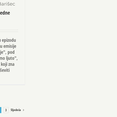
Barišec
jedne
u epizodu
u emisije
je", pod
o ljuto",
 koji zna
ševiti
Sljedeća
3