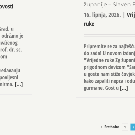
županije – Slaven 
ovosti
16. lipnja, 2026.
|
Vri
ruke
Grad, u
. održano je
uvaženog
Pripremite se za najžešć
of. dr. sc.
do sada! U novom izdanj
emom
"Vrijedne ruke Zg župani
prigodnom devizom "Sam
redavanju
u goste nam stiže čovjek
povijesni
kako zapaliti nepca i odu
anizma.
[...]
gurmane. Gost u
[...]
Prethodna
1
2