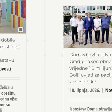
 dobila
o slijedi
Dom zdravlja u Iva
astavu
Gradu nakon obno
ovosti
vrijedne 1,8 milijun
Bolji uvjeti za paci
zaposlenike
elića u
18. lipnja, 2026.
|
Nov
e opsežnu
jednu više
ime su
Ispostava Doma zdravlja
li