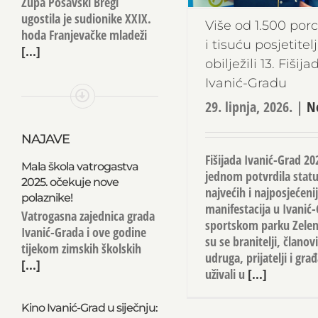
Župa Posavski Bregi
ugostila je sudionike XXIX.
Više od 1.500 porc
hoda Franjevačke mladeži
i tisuću posjetitel
[...]
obilježili 13. Fišij
Ivanić-Gradu
29. lipnja, 2026.
|
N
NAJAVE
Fišijada Ivanić-Grad 202
Mala škola vatrogastva
jednom potvrdila statu
2025. očekuje nove
najvećih i najposjećenij
polaznike!
manifestacija u Ivanić
Vatrogasna zajednica grada
sportskom parku Zelenj
Ivanić-Grada i ove godine
su se branitelji, članov
tijekom zimskih školskih
udruga, prijatelji i građ
[...]
uživali u
[...]
Kino Ivanić-Grad u siječnju: