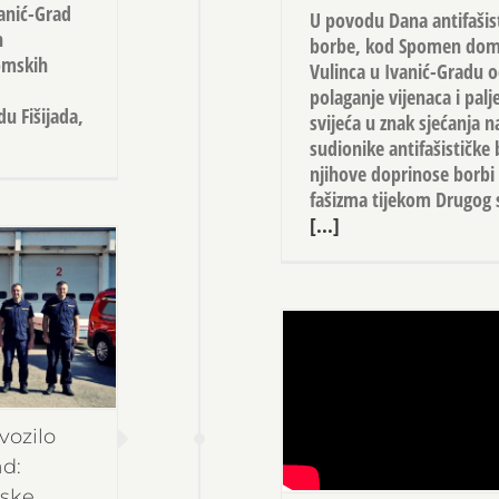
vanić-Grad
U povodu Dana antifašis
h
borbe, kod Spomen dom
nomskih
Vulinca u Ivanić-Gradu o
polaganje vijenaca i palj
u Fišijada,
svijeća u znak sjećanja n
sudionike antifašističke 
njihove doprinose borbi 
fašizma tijekom Drugog 
[...]
vozilo
ad:
mske