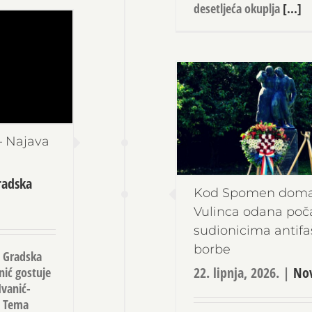
desetljeća okuplja
[...]
– Najava
radska
Kod Spomen doma
Vulinca odana poč
sudionicima antifa
borbe
e Gradska
22. lipnja, 2026.
|
Nov
nić gostuje
Ivanić-
. Tema