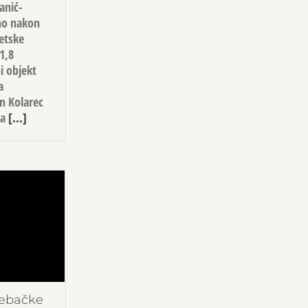
anić-
ho nakon
etske
1,8
i objekt
a
n Kolarec
ka
[...]
rebačke