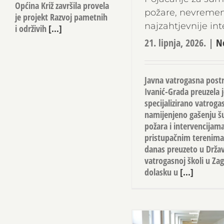
Općina Križ završila provela
požare, nevremen
je projekt Razvoj pametnih
najzahtjevnije int
i održivih
[...]
21. lipnja, 2026.
|
N
Javna vatrogasna post
Ivanić-Grada preuzela 
specijalizirano vatroga
namijenjeno gašenju 
požara i intervencijam
pristupačnim terenima.
danas preuzeto u Drža
vatrogasnoj školi u Za
dolasku u
[...]