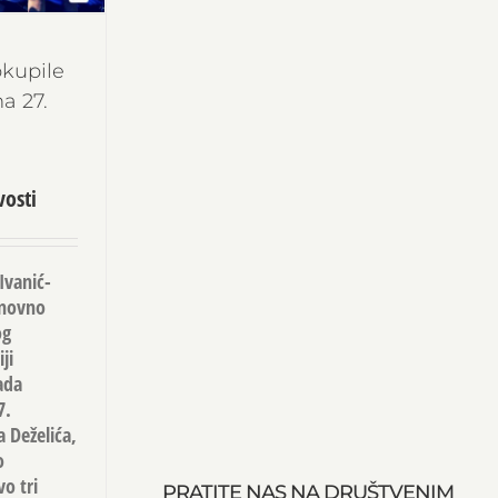
okupile
a 27.
osti
Ivanić-
onovno
og
ji
ada
7.
 Deželića,
o
o tri
PRATITE NAS NA DRUŠTVENIM