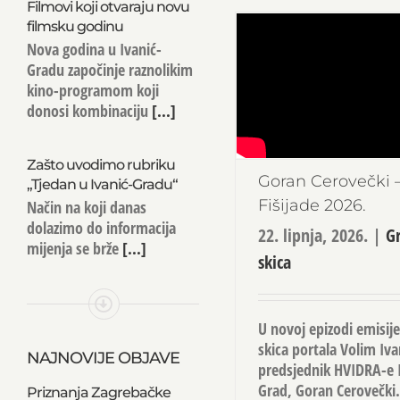
Filmovi koji otvaraju novu
filmsku godinu
Nova godina u Ivanić-
Gradu započinje raznolikim
kino-programom koji
donosi kombinaciju
[...]
Zašto uvodimo rubriku
Goran Cerovečki 
„Tjedan u Ivanić-Gradu“
Fišijade 2026.
Način na koji danas
dolazimo do informacija
22. lipnja, 2026.
|
G
mijenja se brže
[...]
skica
U novoj epizodi emisij
skica portala Volim Iva
NAJNOVIJE OBJAVE
predsjednik HVIDRA-e 
Grad, Goran Cerovečki
Priznanja Zagrebačke