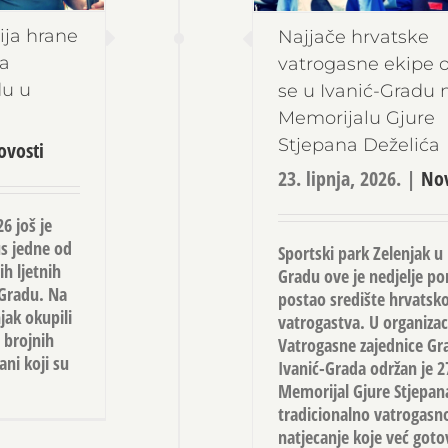
ija hrane
Najjače hrvatske
ja
vatrogasne ekipe 
adu u
se u Ivanić-Gradu n
Memorijalu Gjure
Stjepana Deželića
ovosti
23. lipnja, 2026.
|
Nov
6 još je
s jedne od
Sportski park Zelenjak u 
ih ljetnih
Gradu ove je nedjelje p
-Gradu. Na
postao središte hrvatsk
ak okupili
vatrogastva. U organizaci
i brojnih
Vatrogasne zajednice Gr
ani koji su
Ivanić-Grada održan je 2
Memorijal Gjure Stjepana
tradicionalno vatrogasn
natjecanje koje već gotov