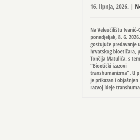
16. lipnja, 2026.
|
N
Na Veleučilištu Ivanić-
ponedjeljak, 8. 6. 2026
gostujuće predavanje 
hrvatskog bioetičara, pr
Tončija Matulića, s t
“Bioetički izazovi
transhumanizma”. U p
je prikazan i objašnjen 
razvoj ideje transhum