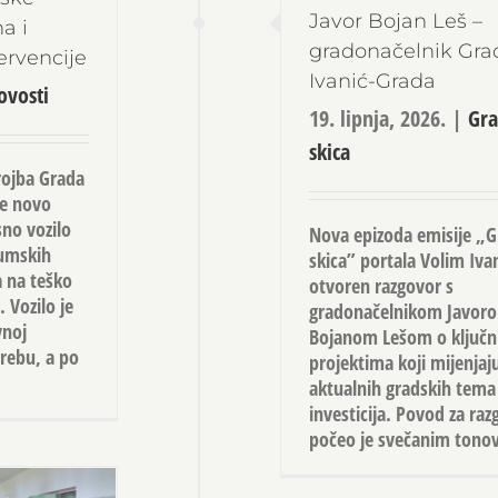
Javor Bojan Leš –
a i
gradonačelnik Gra
ervencije
Ivanić-Grada
ovosti
19. lipnja, 2026.
|
Gra
skica
rojba Grada
je novo
sno vozilo
Nova epizoda emisije „
šumskih
skica” portala Volim Iva
a na teško
otvoren razgovor s
 Vozilo je
gradonačelnikom Javor
vnoj
Bojanom Lešom o ključ
grebu, a po
projektima koji mijenjaju
aktualnih gradskih tema 
investicija. Povod za raz
počeo je svečanim tonov