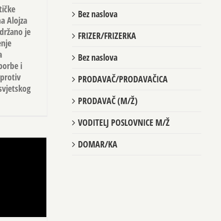
tičke
Bez naslova
a Alojza
držano je
FRIZER/FRIZERKA
enje
a
Bez naslova
borbe i
protiv
PRODAVAČ/PRODAVAČICA
svjetskog
PRODAVAČ (M/Ž)
VODITELJ POSLOVNICE M/Ž
DOMAR/KA