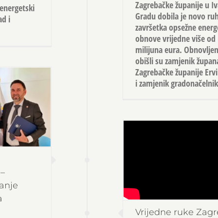
Zagrebačke županije u Iv
 energetski
Gradu dobila je novo ru
ad i
završetka opsežne energ
obnove vrijedne više od 
milijuna eura. Obnovljen
obišli su zamjenik župan
Zagrebačke županije Ervi
i zamjenik gradonačelni
–
anje
a
Vrijedne ruke Zag