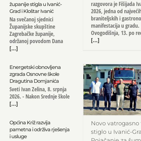
razgovora je Fišijada I
županije stigla u Ivanić-
2026, jedna od najveći
Grad i Kloštar Ivanić
braniteljskih i gastro
Na svečanoj sjednici
manifestacija u gradu.
Županijske skupštine
Ovogodišnja, 13. po red
Zagrebačke županije,
[...]
održanoj povodom Dana
[...]
Energetski obnovljena
zgrada Osnovne škole
Dragutina Domjanića
Sveti Ivan Zelina, 8. srpnja
2026. - Nakon Srednje škole
[...]
Općina Križ razvija
Novo vatrogasno 
pametna i održiva rješenja
stiglo u Ivanić-Gr
i usluge
Pojačanje za šu