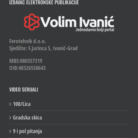
IZDAVAČ ELEKTRONSKE PUBLIKACIJE
Ferotehnik d.o.o.
Sjedište: F.Jurinca 5, Ivanić-Grad
MBS:080357319
OIB:48326550643
VIDEO SERIJALI
100/Lica
Gradska skica
9 i pol pitanja