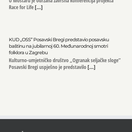
U Mostaru je održana završna konferencija projekta
Race for Life
[...]
KUD „OSS” Posavski Bregi predstavio posavsku
baštinu na jubilarnoj 60. Međunarodnoj smotri
folklora u Zagrebu
Kulturno-umjetničko društvo „Ogranak seljačke sloge”
Posavski Bregi uspješno je predstavilo
[...]