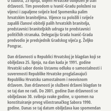
U subotu, 25 lipnja, diljem Hrvatske obilježen je Dan
državosti. Tim povodom u Ivanić-Gradu položeni su
vijenci i zapaljene svijeće kod Spomenika palim
hrvatskim braniteljima. Vijence su položili i svijeće
zapalili članovi obitelji palih hrvatskih branitelja,
predstavnici braniteljskih udruga te predstavnici
političkih stranaka. Delegaciju Grada Ivanić-Grada
predvodio je predsjednik Gradskog vijeća g.
Željko
Pongrac
.
Dan državnosti u Republici Hrvatskoj je blagdan koji se
obilježava 25. lipnja, na dan kada je 1991. godine
Hrvatski sabor donio Ustavnu odluku o samostalnosti i
suverenosti Republike Hrvatske proglašavajući
Republiku Hrvatsku samostalnom i neovisnom
državom. Dan državnosti je službeni državni blagdan te
se taj dan ne radi. Do 2001. godine Dan državnosti se
obilježavao 30. svibnja svake godine, u spomen na
konstituiranje prvog višestranačkog Sabora 1990.
godine. Danas se taj datum obilježava kao spomendan