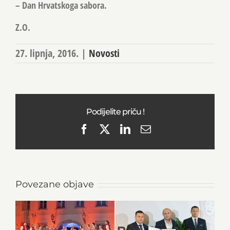
– Dan Hrvatskoga sabora.
Z.O.
27. lipnja, 2016.
|
Novosti
Podijelite priču !
Facebook
X
LinkedIn
Email
Povezane objave