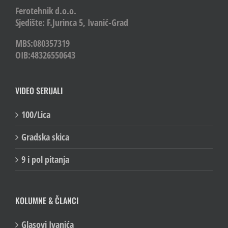
Ferotehnik d.o.o.
Sjedište: F.Jurinca 5, Ivanić-Grad
MBS:080357319
OIB:48326550643
VIDEO SERIJALI
100/Lica
Gradska skica
9 i pol pitanja
KOLUMNE & ČLANCI
Glasovi Ivanića