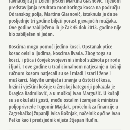
ravnateljica JU Zeleni prsten Martina Glasnović. Tijekom
predstavljanja rezultata monitoringa kosca na području
Odranskog polja, Martina Glasnović, istaknula je da se
posljednje tri godine bilježi porast pjevajučih mužjaka.
Ove godine zabilježeno ih je čak 45 dok 2013. godine nije
bio zabilježen ni jedan.
Koscima mogu pomoći jedino kosci. Opstanak ptice
kosac ovisi o ljudima, koscima livada. Zbog toga su
kosci, i ptica i čovjek svojevrsni simbol suživota prirode
i ljudi. I ove godine u tradicionalnom natjecanje u košnji
ručnom kosom natjecali su se i mladi i stari i žene i
muškarci. Najviše umijeća i znanja u čistoći otkosa,
brzini i vještini košnje u ženskoj kategoriji pokazala je
Dragica Radmilović, a u muškoj Ivan Margušić. U košnji
su se okušati i gosti, među ostalim i zamjenik ministra
poljoprivrede Tugomir Majdak, pročelnik za financije u
Zagrebačkoj županiji Ivica Bošnjak, načelnik općine Ivan
Petko kao i predsjednik vijeća Stjepan Huđin.