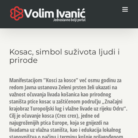
Skip
to
content
View
Larger
Kosac, simbol suživota ljudi i
Image
prirode
Manifestacijom ”Kosci za kosce” već osmu godinu za
redom Javna ustanova Zeleni prsten želi ukazati na
važnost očuvanja livada košanica kao prirodnog
staništa ptice kosac u zaštićenom području „Značajni
krajobraz Turopoljski lug i vlažne livade uz rijeku Odru“.
Cilj je očuvanje kosca (Crex crex), jedne od
najugroženijih ptica Europe, koja se gnijezdi na
livadama uz vlažna staništa, kao i edukacija lokalnog
stanovništva o načinu i terminu košnje prilagođenom