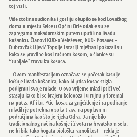
toj vrsti.
Više stotina sudionika i gostiju okupilo se kod Lovačkog
doma u mjestu Selce u Općini Orle odakle su se
zapregama makadamskim putem uputili na livadu
košanicu. Članovi KUD-a Veleševec, KUD- Posavec –
Dubrovčak Lijevi/ Topolje i stariji mještani pokazali su
kako se pravilno kosi ručnom kosom, a članice su
“zubljale” travu iza kosaca.
– Ovom manifestacijom označava se početak kasnije
košnje livada košanica, kako bi ptica kosac stigla
podignuti svoje mlade. U ovo vrijeme mladi ptići već
stasaju kako bi se krajem kolovoza i u rujnu pripremali
na put za Afriku. Ptici kosac za gniježđenje i za podizanje
mladih je potrebna visoka trava na poplavnim
područjima kao što je rijeka Odra. Da nije bilo
tradicionalnog načina košnje i života na hrvatskom selu,
ne bi bila tako bogata biološka raznolikost – rekla je