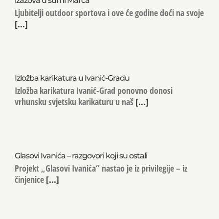
izazova u šumi Marča
Ljubitelji outdoor sportova i ove će godine doći na svoje
[...]
Izložba karikatura u Ivanić-Gradu
Izložba karikatura Ivanić-Grad ponovno donosi
vrhunsku svjetsku karikaturu u naš
[...]
Glasovi Ivanića – razgovori koji su ostali
Projekt „Glasovi Ivanića“ nastao je iz privilegije – iz
činjenice
[...]