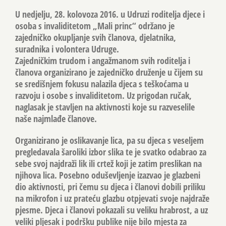
U nedjelju, 28. kolovoza 2016. u Udruzi roditelja djece i
osoba s invaliditetom „Mali princ“ održano je
zajedničko okupljanje svih članova, djelatnika,
suradnika i volontera Udruge.
Zajedničkim trudom i angažmanom svih roditelja i
članova organizirano je zajedničko druženje u čijem su
se središnjem fokusu nalazila djeca s teškoćama u
razvoju i osobe s invaliditetom. Uz prigodan ručak,
naglasak je stavljen na aktivnosti koje su razveselile
naše najmlađe članove.
Organizirano je oslikavanje lica, pa su djeca s veseljem
pregledavala šaroliki izbor slika te je svatko odabrao za
sebe svoj najdraži lik ili crtež koji je zatim preslikan na
njihova lica. Posebno oduševljenje izazvao je glazbeni
dio aktivnosti, pri čemu su djeca i članovi dobili priliku
na mikrofon i uz prateću glazbu otpjevati svoje najdraže
pjesme. Djeca i članovi pokazali su veliku hrabrost, a uz
veliki pljesak i podršku publike nije bilo mjesta za