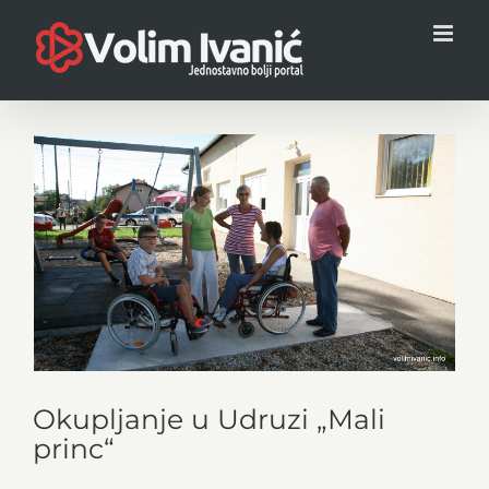
Skip
to
content
View
Larger
Image
Okupljanje u Udruzi „Mali
princ“