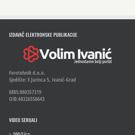
IZDAVAČ ELEKTRONSKE PUBLIKACIJE
Ferotehnik d.o.o.
Sjedište: F.Jurinca 5, Ivanić-Grad
MBS:080357319
OIB:48326550643
VIDEO SERIJALI
100/Lica