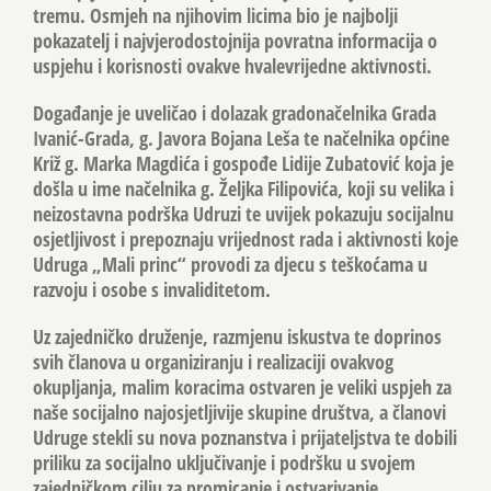
tremu. Osmjeh na njihovim licima bio je najbolji
pokazatelj i najvjerodostojnija povratna informacija o
uspjehu i korisnosti ovakve hvalevrijedne aktivnosti.
Događanje je uveličao i dolazak gradonačelnika Grada
Ivanić-Grada, g. Javora Bojana Leša te načelnika općine
Križ g. Marka Magdića i gospođe Lidije Zubatović koja je
došla u ime načelnika g. Željka Filipovića, koji su velika i
neizostavna podrška Udruzi te uvijek pokazuju socijalnu
osjetljivost i prepoznaju vrijednost rada i aktivnosti koje
Udruga „Mali princ“ provodi za djecu s teškoćama u
razvoju i osobe s invaliditetom.
Uz zajedničko druženje, razmjenu iskustva te doprinos
svih članova u organiziranju i realizaciji ovakvog
okupljanja, malim koracima ostvaren je veliki uspjeh za
naše socijalno najosjetljivije skupine društva, a članovi
Udruge stekli su nova poznanstva i prijateljstva te dobili
priliku za socijalno uključivanje i podršku u svojem
zajedničkom cilju za promicanje i ostvarivanje