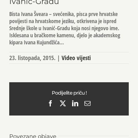
Ivanić-Gradu
Bista Ivana Šveara – svećenika, pisca prve hrvatske
povijesti na hrvatskome jeziku, otkrivena je ispred
Srednje škole u Ivanić-Gradu koja nosi njegovo ime.
Isklesana u bračkome kamenu, djelo je akademskog
kipara Ivana Kujundžića…
23. listopada, 2015.
|
Video vijesti
Podijelite priču !
Facebook
X
LinkedIn
Email
Povezane objave