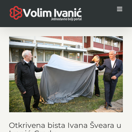
Skip
to
content
View
Larger
Image
Otkrivena bista Ivana Šveara u