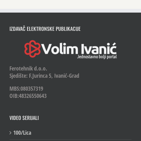
IZDAVAČ ELEKTRONSKE PUBLIKACIJE
Ferotehnik d.o.o.
Sjedište: F.Jurinca 5, Ivanić-Grad
MBS:080357319
OIB:48326550643
VIDEO SERIJALI
100/Lica