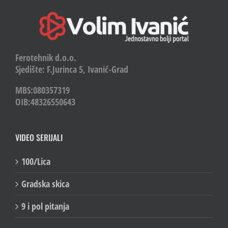
Ferotehnik d.o.o.
Sjedište: F.Jurinca 5, Ivanić-Grad
MBS:080357319
OIB:48326550643
VIDEO SERIJALI
100/Lica
Gradska skica
9 i pol pitanja