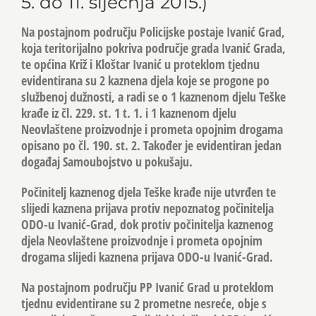
5. do 11. siječnja 2015.)
Na postajnom području Policijske postaje Ivanić Grad,
koja teritorijalno pokriva područje grada Ivanić Grada,
te općina Križ i Kloštar Ivanić u proteklom tjednu
evidentirana su 2 kaznena djela koje se progone po
službenoj dužnosti, a radi se o 1 kaznenom djelu Teške
krađe iz čl. 229. st. 1 t. 1. i 1 kaznenom djelu
Neovlaštene proizvodnje i prometa opojnim drogama
opisano po čl. 190. st. 2. Također je evidentiran jedan
događaj Samoubojstvo u pokušaju.
Počinitelj kaznenog djela Teške krađe nije utvrđen te
slijedi kaznena prijava protiv nepoznatog počinitelja
ODO-u Ivanić-Grad, dok protiv počinitelja kaznenog
djela Neovlaštene proizvodnje i prometa opojnim
drogama slijedi kaznena prijava ODO-u Ivanić-Grad.
Na postajnom području PP Ivanić Grad u proteklom
tjednu evidentirane su 2 prometne nesreće, obje s