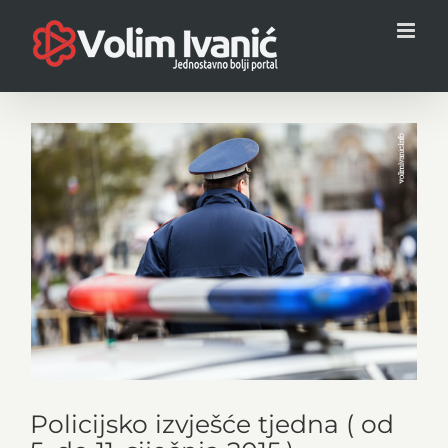
Skip
to
content
View
Larger
Image
Policijsko izvješće tjedna ( od