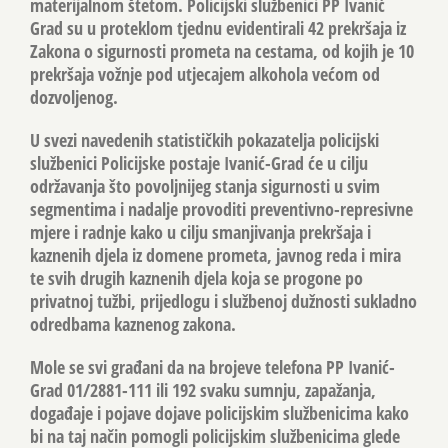
materijalnom štetom. Policijski službenici PP Ivanić
Grad su u proteklom tjednu evidentirali 42 prekršaja iz
Zakona o sigurnosti prometa na cestama, od kojih je 10
prekršaja vožnje pod utjecajem alkohola većom od
dozvoljenog.
U svezi navedenih statističkih pokazatelja policijski
službenici Policijske postaje Ivanić-Grad će u cilju
održavanja što povoljnijeg stanja sigurnosti u svim
segmentima i nadalje provoditi preventivno-represivne
mjere i radnje kako u cilju smanjivanja prekršaja i
kaznenih djela iz domene prometa, javnog reda i mira
te svih drugih kaznenih djela koja se progone po
privatnoj tužbi, prijedlogu i službenoj dužnosti sukladno
odredbama kaznenog zakona.
Mole se svi građani da na brojeve telefona PP Ivanić-
Grad 01/2881-111 ili 192 svaku sumnju, zapažanja,
događaje i pojave dojave policijskim službenicima kako
bi na taj način pomogli policijskim službenicima glede