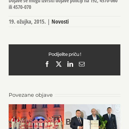
Dojave se mogu izvršiti dojave policiji na 192, 4570-060
ili 4570-070
19. ožujka, 2015.
|
Novosti
Podijelite priču !
Facebook
X
LinkedIn
Email
Povezane objave