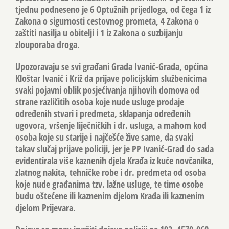
tjednu podneseno je 6 Optužnih prijedloga, od čega 1 iz
Zakona o sigurnosti cestovnog prometa, 4 Zakona o
zaštiti nasilja u obitelji i 1 iz Zakona o suzbijanju
zlouporaba droga.
Upozoravaju se svi građani Grada Ivanić-Grada, općina
Kloštar Ivanić i Križ da prijave policijskim službenicima
svaki pojavni oblik posjećivanja njihovih domova od
strane različitih osoba koje nude usluge prodaje
određenih stvari i predmeta, sklapanja određenih
ugovora, vršenje liječničkih i dr. usluga, a mahom kod
osoba koje su starije i najčešće žive same, da svaki
takav slučaj prijave policiji, jer je PP Ivanić-Grad do sada
evidentirala više kaznenih djela Krađa iz kuće novčanika,
zlatnog nakita, tehničke robe i dr. predmeta od osoba
koje nude građanima tzv. lažne usluge, te time osobe
budu oštećene ili kaznenim djelom Krađa ili kaznenim
djelom Prijevara.