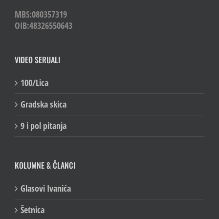
MBS:080357319
OIB:48326550643
VIDEO SERIJALI
100/Lica
Gradska skica
9 i pol pitanja
KOLUMNE & ČLANCI
Glasovi Ivanića
Šetnica