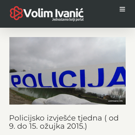
Skip
to
content
View
Larger
Image
Policijsko izvješće tjedna ( od
9. do 15. ožujka 2015.)