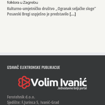
folklora u Zagrebu
Kulturno-umjetničko društvo „Ogranak seljačke sloge”
Posavski Bregi uspješno je predstavilo
[...]
IZDAVAČ ELEKTRONSKE PUBLIKACIJE
Ferotehnik d.o.o.
Sjedište: F.Jurinca 5, Ivanić-Grad