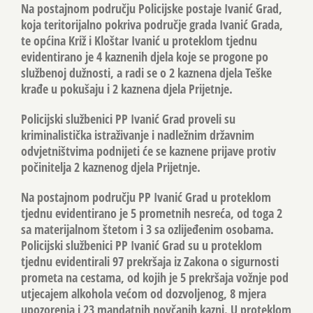
Na postajnom području Policijske postaje Ivanić Grad,
koja teritorijalno pokriva područje grada Ivanić Grada,
te općina Križ i Kloštar Ivanić u proteklom tjednu
evidentirano je 4 kaznenih djela koje se progone po
službenoj dužnosti, a radi se o 2 kaznena djela Teške
krađe u pokušaju i 2 kaznena djela Prijetnje.
Policijski službenici PP Ivanić Grad proveli su
kriminalistička istraživanje i nadležnim državnim
odvjetništvima podnijeti će se kaznene prijave protiv
počinitelja 2 kaznenog djela Prijetnje.
Na postajnom području PP Ivanić Grad u proteklom
tjednu evidentirano je 5 prometnih nesreća, od toga 2
sa materijalnom štetom i 3 sa ozlijeđenim osobama.
Policijski službenici PP Ivanić Grad su u proteklom
tjednu evidentirali 97 prekršaja iz Zakona o sigurnosti
prometa na cestama, od kojih je 5 prekršaja vožnje pod
utjecajem alkohola većom od dozvoljenog, 8 mjera
upozorenja i 23 mandatnih novčanih kazni. U proteklom