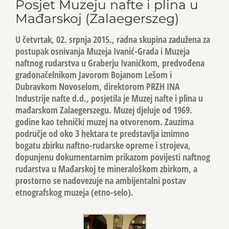
Posjet Muzeju nafte i plina u
Mađarskoj (Zalaegerszeg)
U četvrtak, 02. srpnja 2015., radna skupina zadužena za
postupak osnivanja Muzeja Ivanić-Grada i Muzeja
naftnog rudarstva u Graberju Ivanićkom, predvođena
gradonačelnikom Javorom Bojanom Lešom i
Dubravkom Novoselom, direktorom PRZH INA
Industrije nafte d.d., posjetila je Muzej nafte i plina u
mađarskom Zalaegerszegu. Muzej djeluje od 1969.
godine kao tehnički muzej na otvorenom. Zauzima
područje od oko 3 hektara te predstavlja iznimno
bogatu zbirku naftno-rudarske opreme i strojeva,
dopunjenu dokumentarnim prikazom povijesti naftnog
rudarstva u Mađarskoj te mineraloškom zbirkom, a
prostorno se nadovezuje na ambijentalni postav
etnografskog muzeja (etno-selo).