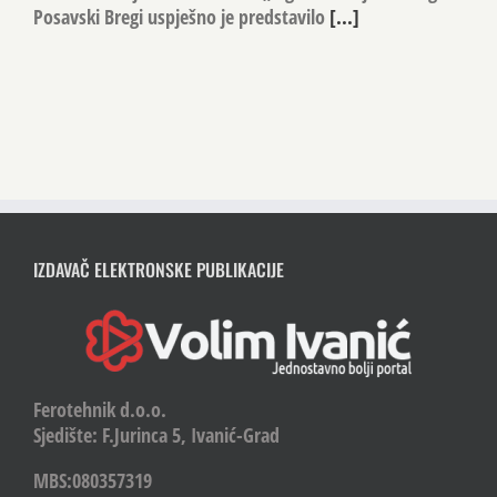
Posavski Bregi uspješno je predstavilo
[...]
IZDAVAČ ELEKTRONSKE PUBLIKACIJE
Ferotehnik d.o.o.
Sjedište: F.Jurinca 5, Ivanić-Grad
MBS:080357319