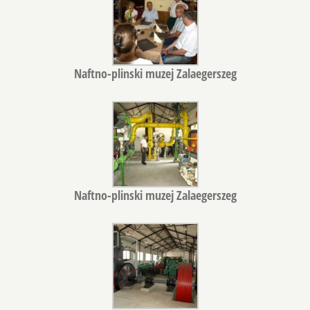
Naftno-plinski muzej Zalaegerszeg
Naftno-plinski muzej Zalaegerszeg