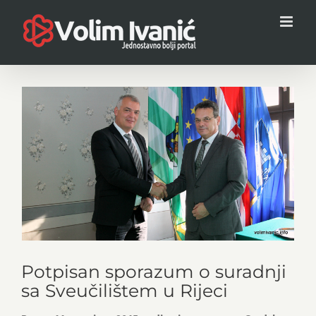
Skip
to
content
View
Larger
Image
Potpisan sporazum o suradnji
sa Sveučilištem u Rijeci