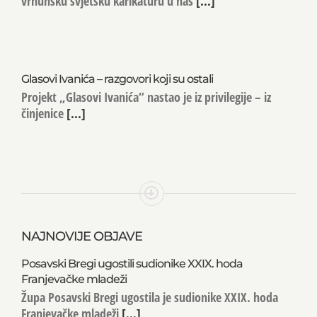
vrhunsku svjetsku karikaturu u naš
[...]
Glasovi Ivanića – razgovori koji su ostali
Projekt „Glasovi Ivanića“ nastao je iz privilegije – iz
činjenice
[...]
NAJNOVIJE OBJAVE
Posavski Bregi ugostili sudionike XXIX. hoda
Franjevačke mladeži
Župa Posavski Bregi ugostila je sudionike XXIX. hoda
Franjevačke mladeži
[...]