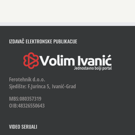
IZDAVAČ ELEKTRONSKE PUBLIKACIJE
Ferotehnik d.o.o.
Sjedište: F.Jurinca 5, Ivanić-Grad
MBS:080357319
OIB:48326550643
VIDEO SERIJALI