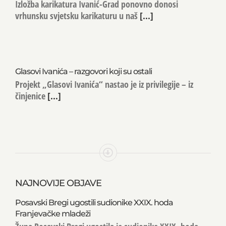
Izložba karikatura Ivanić-Grad ponovno donosi
vrhunsku svjetsku karikaturu u naš
[...]
Glasovi Ivanića – razgovori koji su ostali
Projekt „Glasovi Ivanića“ nastao je iz privilegije – iz
činjenice
[...]
NAJNOVIJE OBJAVE
Posavski Bregi ugostili sudionike XXIX. hoda
Franjevačke mladeži