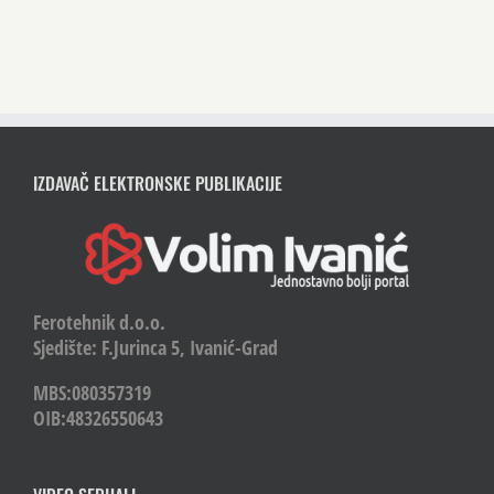
IZDAVAČ ELEKTRONSKE PUBLIKACIJE
Ferotehnik d.o.o.
Sjedište: F.Jurinca 5, Ivanić-Grad
MBS:080357319
OIB:48326550643