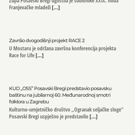
Župa Posavski Bregi ugostila je sudionike XXIX. hoda
Franjevačke mladeži
[...]
Završio dvogodišnji projekt RACE 2
U Mostaru je održana završna konferencija projekta
Race for Life
[...]
KUD „OSS” Posavski Bregi predstavio posavsku
baštinu na jubilarnoj 60. Međunarodnoj smotri
folklora u Zagrebu
Kulturno-umjetničko društvo „Ogranak seljačke sloge”
Posavski Bregi uspješno je predstavilo
[...]