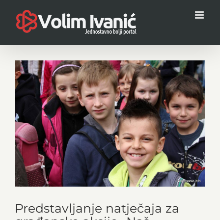
Skip
to
content
View
Larger
Image
Predstavljanje natječaja za