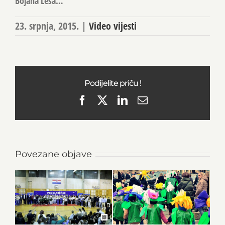
Bojana Leša…
23. srpnja, 2015.
|
Video vijesti
Podijelite priču !
Facebook
X
LinkedIn
Email
Povezane objave