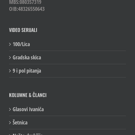
MBS:080357319
OIB:48326550643
VIDEO SERIJALI
100/Lica
Gradska skica
9 i pol pitanja
KOLUMNE & ČLANCI
Glasovi Ivanića
Šetnica