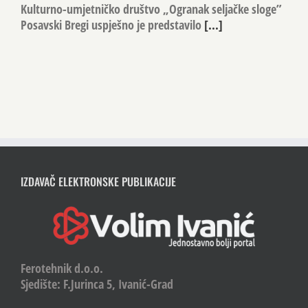
Kulturno-umjetničko društvo „Ogranak seljačke sloge”
Posavski Bregi uspješno je predstavilo
[...]
IZDAVAČ ELEKTRONSKE PUBLIKACIJE
Ferotehnik d.o.o.
Sjedište: F.Jurinca 5, Ivanić-Grad