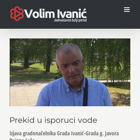
Skip
to
content
View
Larger
Image
Prekid u isporuci vode
Izjava gradonačelnika Grada Ivanić-Grada g. Javora