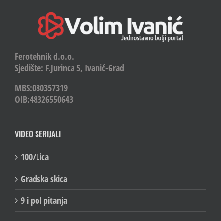
Ferotehnik d.o.o.
Sjedište: F.Jurinca 5, Ivanić-Grad
MBS:080357319
OIB:48326550643
VIDEO SERIJALI
100/Lica
Gradska skica
9 i pol pitanja