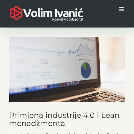
Skip
to
content
View
Larger
Image
Primjena industrije 4.0 i Lean
menadžmenta