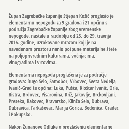
Župan Zagrebačke županije Stjepan Kožić proglasio je
elementarnu nepogodu za 9 gradova i 21 općinu s
područja Zagrebačke županije zbog vremenske
nepogode, nastale u razdoblju od 25. do 29. travnja
2016. godine, uzrokovane mrazom koji je na
navedenom prostoru nanio potpune materijalne štete
na poljoprivrednim kulturama, voćnjacima,
vinogradima i vrtovima.
Elementarna nepogoda proglašena je za područje
gradova: Dugo Selo, Samobor, Vrbovec, Sveta Nedelja,
Ivanić-Grad te općina: Luka, Pušća, Kloštar Ivanić, Orle,
Bistra, Brdovec, Pisarovina, Križ, Jakovlje, Brckovljani,
Preseka, Rakovec, Kravarsko, Klinča Sela, Dubrava,
Dubravica, Farkaševac, Marija Gorica, Bedenica, Gradec
i Pokupsko.
Nakon Županove Odluke o proglašenju elementarne