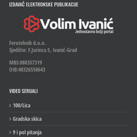
IZDAVAČ ELEKTRONSKE PUBLIKACIJE
Ferotehnik d.o.o.
Sjedište: F.Jurinca 5, Ivanić-Grad
MBS:080357319
OIB:48326550643
VIDEO SERIJALI
100/Lica
Gradska skica
9 i pol pitanja