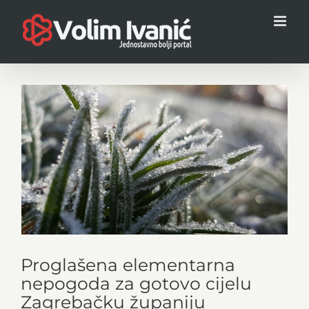
Skip
to
content
View
Larger
Image
Proglašena elementarna
nepogoda za gotovo cijelu
Zagrebačku županiju