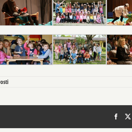
osti
Face