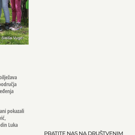
ilježava
područja
ređenja
ani pokazali
ić,
odin Luka
PRATITE NAS NA DRUŠTVENIM