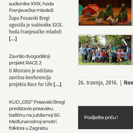
sudionike XXIX. hoda
Franjevačke mladeži
Župa Posavski Bregi
ugostila je sudionike XXIX.
hoda Franjevačke mladeži
[...]
Završio dvogodišnji
projekt RACE 2
U Mostaru je održana
završna konferencija
26. travnja, 2016.
|
Nov
projekta Race for Life
[...]
KUD „OSS” Posavski Bregi
predstavio posavsku
baštinu na jubilarnoj 60.
Podijelite priču !
Međunarodnoj smotri
folklora u Zagrebu