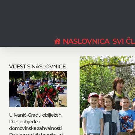
Skip
to
content
NASLOVNICA
SVI Č
View
Larger
VIJEST S NASLOVNICE
Image
U Ivanić-Gradu obilježen
Dan pobjede i
domovinske zahvalnosti,
Dan hrvatskih branitelja i