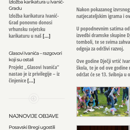
Izložba karikatura u Ivanić-
Gradu
Nakon pokazanog izvrsnog z
Izložba karikatura Ivanić-
natjecateljskim igrama i 
Grad ponovno donosi
U popodnevnim satima održa
vrhunsku svjetsku
izvedbi dramske skupine Dj
karikaturu u naš
[...]
tomboli, te se svima zahval
odgoja za održivi razvoj.
Glasovi Ivanića – razgovori
koji su ostali
Ove godine Dječji vrtić Iv
Projekt „Glasovi Ivanića“
škola, te je od ove godine 
nastao je iz privilegije – iz
održat će se 13. Svibnja u 
činjenice
[...]
NAJNOVIJE OBJAVE
Posavski Bregi ugostili