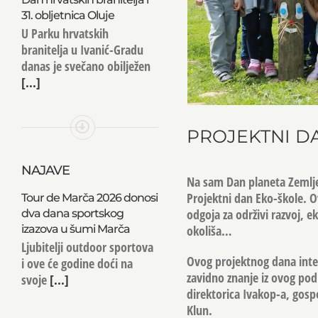
31. obljetnica Oluje
U Parku hrvatskih
branitelja u Ivanić-Gradu
danas je svečano obilježen
[...]
PROJEKTNI DA
NAJAVE
Na sam Dan planeta Zemlje 
Projektni dan Eko-škole. 
Tour de Marča 2026 donosi
odgoja za održivi razvoj, ek
dva dana sportskog
izazova u šumi Marča
okoliša…
Ljubitelji outdoor sportova
Ovog projektnog dana inter
i ove će godine doći na
zavidno znanje iz ovog podr
svoje
[...]
direktorica Ivakop-a, gosp
Klun.