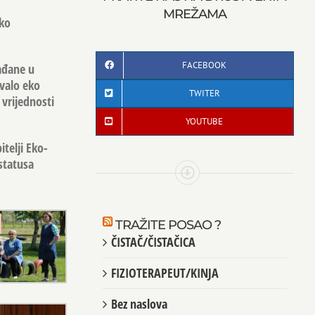
MREŽAMA
eko
FACEBOOK
ađane u
zvalo eko
TWITER
 vrijednosti
YOUTUBE
telji Eko-
 statusa
TRAŽITE POSAO ?
ČISTAČ/ČISTAČICA
FIZIOTERAPEUT/KINJA
Bez naslova