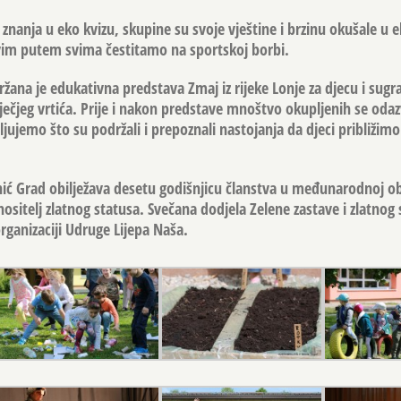
nanja u eko kvizu, skupine su svoje vještine i brzinu okušale u 
ovim putem svima čestitamo na sportskoj borbi.
na je edukativna predstava Zmaj iz rijeke Lonje za djecu i sugr
ečjeg vrtića. Prije i nakon predstave mnoštvo okupljenih se oda
jujemo što su podržali i prepoznali nastojanja da djeci približimo
anić Grad obilježava desetu godišnjicu članstva u međunarodnoj obi
nositelj zlatnog statusa. Svečana dodjela Zelene zastave i zlatnog
organizaciji Udruge Lijepa Naša.