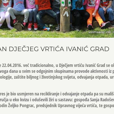
N DJEČJEG VRTIĆA IVANIĆ GRAD
22.04.2016. već tradicionalno, u Dječjem vrtiću Ivanić Grad se ob
Ovoga dana u svim se odgojnim skupinama provode aktivnosti iz 
ologije, zaštite biljnog i životinjskog svijeta, odvajanja otpada, u
es je bio usmjeren na recikliranje i odvajanje otpada pa su mališ
učja u eko kvizu i oduševili žiri u sastavu: gospođa Sanja Radošev
odin Željko Pongrac, predsjednik Upravnog vijeća vrtića, te gosp