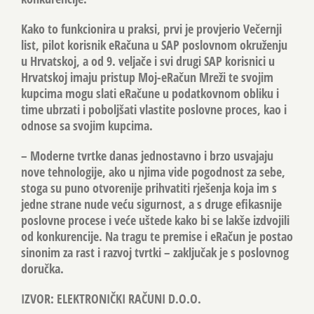
Kako to funkcionira u praksi, prvi je provjerio Večernji
list, pilot korisnik eRačuna u SAP poslovnom okruženju
u Hrvatskoj, a od 9. veljače i svi drugi SAP korisnici u
Hrvatskoj imaju pristup Moj-eRačun Mreži te svojim
kupcima mogu slati eRačune u podatkovnom obliku i
time ubrzati i poboljšati vlastite poslovne proces, kao i
odnose sa svojim kupcima.
– Moderne tvrtke danas jednostavno i brzo usvajaju
nove tehnologije, ako u njima vide pogodnost za sebe,
stoga su puno otvorenije prihvatiti rješenja koja im s
jedne strane nude veću sigurnost, a s druge efikasnije
poslovne procese i veće uštede kako bi se lakše izdvojili
od konkurencije. Na tragu te premise i eRačun je postao
sinonim za rast i razvoj tvrtki – zaključak je s poslovnog
doručka.
IZVOR: ELEKTRONIČKI RAČUNI D.O.O.