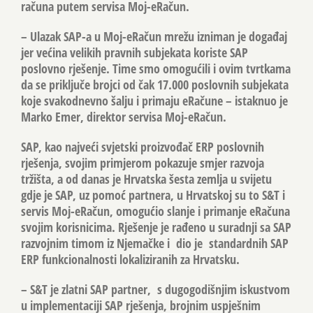
računa putem servisa Moj-eRačun.
– Ulazak SAP-a u Moj-eRačun mrežu izniman je događaj
jer većina velikih pravnih subjekata koriste SAP
poslovno rješenje. Time smo omogućili i ovim tvrtkama
da se priključe brojci od čak 17.000 poslovnih subjekata
koje svakodnevno šalju i primaju eRačune – istaknuo je
Marko Emer, direktor servisa Moj-eRačun.
SAP, kao najveći svjetski proizvođač ERP poslovnih
rješenja, svojim primjerom pokazuje smjer razvoja
tržišta, a od danas je Hrvatska šesta zemlja u svijetu
gdje je SAP, uz pomoć partnera, u Hrvatskoj su to S&T i
servis Moj-eRačun, omogućio slanje i primanje eRačuna
svojim korisnicima. Rješenje je rađeno u suradnji sa SAP
razvojnim timom iz Njemačke i dio je standardnih SAP
ERP funkcionalnosti lokaliziranih za Hrvatsku.
– S&T je zlatni SAP partner, s dugogodišnjim iskustvom
u implementaciji SAP rješenja, brojnim uspješnim