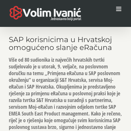
Skip
to
content
SAP korisnicima u Hrvatskoj
omogućeno slanje eRačuna
Više od 80 sudionika iz najvećih hrvatskih tvrtki
sudjelovalo je u utorak, 9. veljače, na poslovnom
doručku na temu „Primjena eRačuna u SAP poslovnom
okruženju“ u organizaciji S&T Hrvatska, servisa Moj-
eRačun i SAP Hrvatska. Okupljenima je predstavljeno
rješenje za primjenu eRačuna u poslovnoj praksi koje je
razvila tvrtka S&T Hrvatska u suradnji s partnerima,
servisom Moj-eRačun i razvojnim odjelom tvrtke SAP
EMEA South East Product management. Kako je rečeno,
riječ je o rješenju koje omogućuje svim korisnicima SAP
poslovnog sustava brzo, sigurno i jednostavno slanje