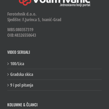
Ferotehnik d.o.o.
Sjedište: F.Jurinca 5, Ivanić-Grad
MBS:080357319
OIB:48326550643
VIDEO SERIJALI
100/Lica
Gradska skica
9 i pol pitanja
KOLUMNE & ČLANCI