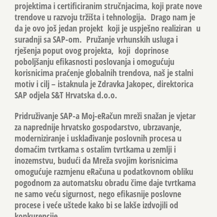
projektima i certificiranim stručnjacima, koji prate nove
trendove u razvoju tržišta i tehnologija. Drago nam je
da je ovo još jedan projekt koji je uspješno realiziran u
suradnji sa SAP-om. Pružanje vrhunskih usluga i
rješenja poput ovog projekta, koji doprinose
poboljšanju efikasnosti poslovanja i omogućuju
korisnicima praćenje globalnih trendova, naš je stalni
motiv i cilj – istaknula je Zdravka Jakopec, direktorica
SAP odjela S&T Hrvatska d.o.o.
Pridruživanje SAP-a Moj-eRačun mreži snažan je vjetar
za naprednije hrvatsko gospodarstvo, ubrzavanje,
moderniziranje i usklađivanje poslovnih procesa u
domaćim tvrtkama s ostalim tvrtkama u zemlji i
inozemstvu, budući da Mreža svojim korisnicima
omogućuje razmjenu eRačuna u podatkovnom obliku
pogodnom za automatsku obradu čime daje tvrtkama
ne samo veću sigurnost, nego efikasnije poslovne
procese i veće uštede kako bi se lakše izdvojili od
konkurencije.