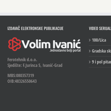
IZDAVAČ ELEKTRONSKE PUBLIKACIJE
VIDEO SERIJAL
100/Lica
Gradska sk
Ferotehnik d.o.o.
9 i pol pita
Sjedište: F.Jurinca 5, Ivanić-Grad
MBS:080357319
OIB:48326550643