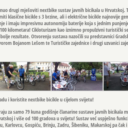
uo drugi mješoviti nextbike sustav javnih bicikala u Hrvatskoj. T
klasične bicikle s 3 brzine, ali i električne bicikle najnovije gen
anje i imaju impresivnu autonomiju baterije koja s jednim punje
 100 kilometara! Cikloturizam kao iznimno propulzivni turistički s
 bolje rezultate. Otvorenju sustava nazočili su predstavnici Grad
vorom Bojanom Lešom
te Turističke zajednice i drugi uzvanici za
adu i koristite nextbike bicikle u cijelom svijetu!
triraju za samo 79 kuna godišnje članarine sustave javnih bicikala m
atskoj i više od 100 gradova u svijetu! Sustav već uspješno funkc
 Karlovcu, Gospiću, Brinju, Zadru, Šibeniku, Makarskoj pa čak i