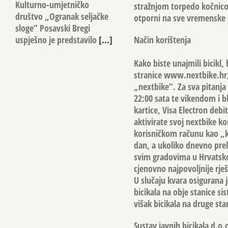
Kulturno-umjetničko
stražnjom torpedo kočnicom
društvo „Ogranak seljačke
otporni na sve vremenske 
sloge” Posavski Bregi
Način korištenja
uspješno je predstavilo
[...]
Kako biste unajmili bicikl,
stranice www.nextbike.hr, e
„nextbike“. Za sva pitanja
22:00 sata te vikendom i b
kartice, Visa Electron deb
aktivirate svoj nextbike ko
korisničkom računu kao „kr
dan, a ukoliko dnevno prela
svim gradovima u Hrvatskoj 
cjenovno najpovoljnije rje
U slučaju kvara osigurana j
bicikala na obje stanice s
višak bicikala na druge st
Sustav javnih bicikala d.o.