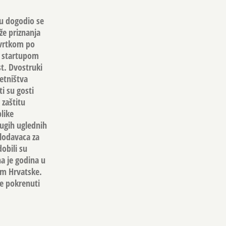
ju dogodio se
že priznanja
tvrtkom po
m startupom
st. Dvostruki
etništva
i su gosti
zaštitu
like
rugih uglednih
slodavaca za
obili su
a je godina u
em Hrvatske.
se pokrenuti