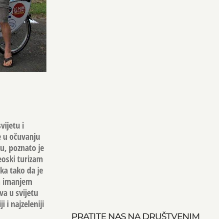
vijetu i
te u očuvanju
nu, poznato je
eoski turizam
ka tako da je
im imanjem
va u svijetu
 i najzeleniji
PRATITE NAS NA DRUŠTVENIM