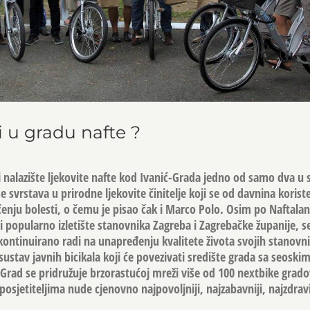
i u gradu nafte ?
šte i nalazište ljekovite nafte kod Ivanić-Grada jedno od samo dva u s
e svrstava u prirodne ljekovite činitelje koji se od davnina koris
ječenju bolesti, o čemu je pisao čak i Marco Polo. Osim po Naftala
ni popularno izletište stanovnika Zagreba i Zagrebačke županije, s
kontinuirano radi na unapređenju kvalitete života svojih stanovni
ustav javnih bicikala koji će povezivati središte grada sa seosk
-Grad se pridružuje brzorastućoj mreži više od 100 nextbike grado
osjetiteljima nude cjenovno najpovoljniji, najzabavniji, najzdraviji