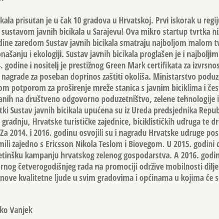
kala prisutan je u čak 10 gradova u Hrvatskoj. Prvi iskorak u regi
 sustavom javnih bicikala u Sarajevu! Ova mikro startup tvrtka ni
godine zaredom Sustav javnih bicikala smatraju najboljom malom 
anju i ekologiji. Sustav javnih bicikala proglašen je i najbolji
godine i nositelj je prestižnog Green Mark certifikata za izvrsno
 nagrade za poseban doprinos zaštiti okoliša. Ministarstvo poduz
om potporom za proširenje mreže stanica s javnim biciklima i čest
nih na društveno odgovorno poduzetništvo, zelene tehnologije i 
tki Sustav javnih bicikala upućena su iz Ureda predsjednika Repub
 gradnju, Hrvatske turističke zajednice, biciklističkih udruga te d
i. Za 2014. i 2016. godinu osvojili su i nagradu Hrvatske udruge po
mili zajedno s Ericsson Nikola Teslom i Biovegom. U 2015. godini d
ketinšku kampanju hrvatskog zelenog gospodarstva. A 2016. godin
pornog četverogodišnjeg rada na promociji održive mobilnosti dilj
i nove kvalitetne ljude u svim gradovima i općinama u kojima će 
nko Vanjek