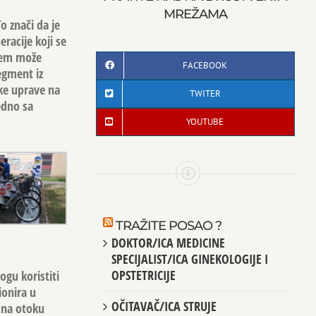
MREŽAMA
o znači da je
eracije koji se
njem može
FACEBOOK
egment iz
ske uprave na
TWITER
jedno sa
YOUTUBE
TRAŽITE POSAO ?
DOKTOR/ICA MEDICINE
SPECIJALIST/ICA GINEKOLOGIJE I
OPSTETRICIJE
ogu koristiti
ionira u
OČITAVAČ/ICA STRUJE
 na otoku