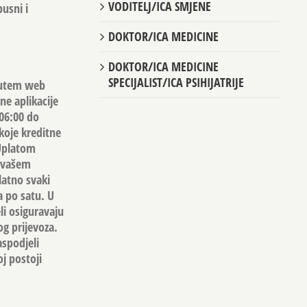
VODITELJ/ICA SMJENE
usni i
DOKTOR/ICA MEDICINE
DOKTOR/ICA MEDICINE
SPECIJALIST/ICA PSIHIJATRIJE
 putem web
ne aplikacije
 06:00 do
koje kreditne
 Uplatom
a vašem
latno svaki
a po satu. U
li osiguravaju
og prijevoza.
aspodjeli
j postoji