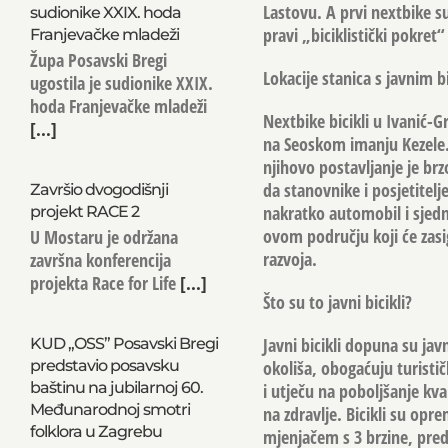
Lastovu. A prvi nextbike s
sudionike XXIX. hoda
pravi „biciklistički pokret“
Franjevačke mladeži
Župa Posavski Bregi
Lokacije stanica s javnim b
ugostila je sudionike XXIX.
hoda Franjevačke mladeži
Nextbike bicikli u Ivanić-
[...]
na Seoskom imanju Kezele.
njihovo postavljanje je brzo
da stanovnike i posjetitelj
Završio dvogodišnji
nakratko automobil i sjednu 
projekt RACE 2
ovom području koji će zasig
U Mostaru je održana
razvoja.
završna konferencija
projekta Race for Life
[...]
Što su to javni bicikli?
Javni bicikli dopuna su jav
KUD „OSS” Posavski Bregi
okoliša, obogaćuju turisti
predstavio posavsku
baštinu na jubilarnoj 60.
i utječu na poboljšanje kva
Međunarodnoj smotri
na zdravlje. Bicikli su o
folklora u Zagrebu
mjenjačem s 3 brzine, pred