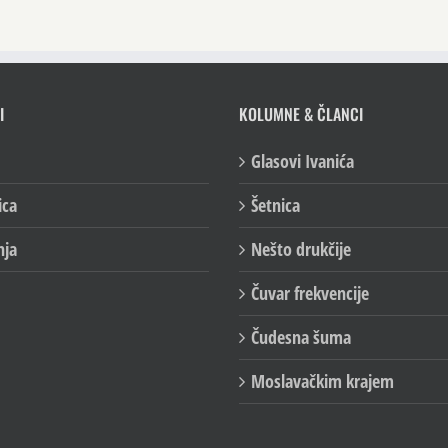
I
KOLUMNE & ČLANCI
Glasovi Ivanića
ica
Šetnica
nja
Nešto drukčije
Čuvar frekvencije
Čudesna šuma
Moslavačkim krajem