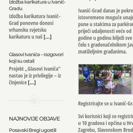
Izložba karikatura u Ivanić-
Gradu
Ivanić-Grad danas je pokren
Izložba karikatura Ivanić-
istovremeno moguće unajmiti 
Grad ponovno donosi
pune u stalcima za parkir
vrhunsku svjetsku
prijeći udaljenosti veće od
karikaturu u naš
[...]
godine u godinu bilježi sve
čelu s gradonačelnikom
Ja
znatiželjnim građanima.
Glasovi Ivanića – razgovori
koji su ostali
Projekt „Glasovi Ivanića“
nastao je iz privilegije – iz
činjenice
[...]
R
egistrirajte se u Ivanić-Gr
Svi korisnici koji se regis
NAJNOVIJE OBJAVE
u 10 gradova i općina u Hrv
Zagrebu, Slavonskom Brodu,
Posavski Bregi ugostili