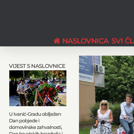
Skip
to
content
NASLOVNICA
SVI Č
View
Larger
VIJEST S NASLOVNICE
Image
U Ivanić-Gradu obilježen
Dan pobjede i
domovinske zahvalnosti,
Dan hrvatskih branitelja i