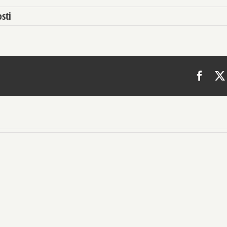
sti
Face