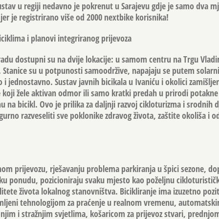
ustav u regiji nedavno je pokrenut u Sarajevu gdje je samo dva m
 jer je registrirano više od 2000 nextbike korisnika!
iciklima i planovi integriranog prijevoza
Gradu dostupni su na dvije lokacije: u samom centru na Trgu Vladi
 Stanice su u potpunosti samoodržive, napajaju se putem solarni
 i jednostavno. Sustav javnih bicikala u Ivaniću i okolici zamišlje
e koji žele aktivan odmor ili samo kratki predah u prirodi potakn
na bicikl. Ovo je prilika za daljnji razvoj cikloturizma i srodnih d
urno razveseliti sve poklonike zdravog života, zaštite okoliša i o
nom prijevozu, rješavanju problema parkiranja u špici sezone, dop
čku ponudu, pozicioniraju svaku mjesto kao poželjnu cikloturistič
litete života lokalnog stanovništva. Bicikliranje ima izuzetno pozi
premljeni tehnologijom za praćenje u realnom vremenu, automats
njim i stražnjim svjetlima, košaricom za prijevoz stvari, prednjo