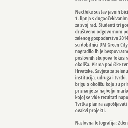
Nextbike sustav javnih bici
1. lipnja s dugoočekivanim
za svoj rad. Studenti tri 
društveno odgovornom ponaš
zelenog gospodarstva 2014. 
su dobitnici DM Green City
nagradilo ih je bespovratn
poslovnih skupova fokusira
okoliša. Pisma podrške tvr
Hrvatske, Savjeta za zelenu
institucija, udruga i tvrtk
brigu o okolišu koju su pri
priznanje za najbolju mar
kojoj se vide rezultati na
Tvrtka planira zapošljavat
ovakvi projekti.
Naslovna fotografija: Zde