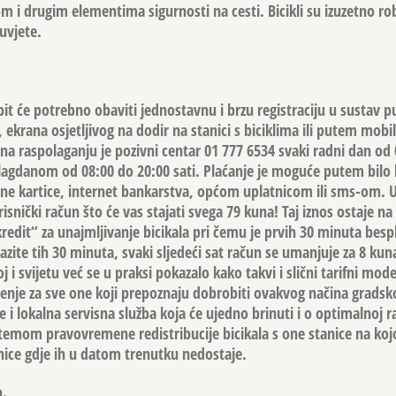
 i drugim elementima sigurnosti na cesti. Bicikli su izuzetno rob
uvjete.
 bit će potrebno obaviti jednostavnu i brzu registraciju u sustav
krana osjetljivog na dodir na stanici s biciklima ili putem mobil
 na raspolaganju je pozivni centar 01 777 6534 svaki radni dan od
lagdanom od 08:00 do 20:00 sati. Plaćanje je moguće putem bilo 
itne kartice, internet bankarstva, općom uplatnicom ili sms-om.
risnički račun što će vas stajati svega 79 kuna! Taj iznos ostaje n
edit“ za unajmljivanje bicikala pri čemu je prvih 30 minuta besp
zite tih 30 minuta, svaki sljedeći sat račun se umanjuje za 8 kun
i svijetu već se u praksi pokazalo kako takvi i slični tarifni mode
šenje za sve one koji prepoznaju dobrobiti ovakvog načina gradsk
e i lokalna servisna služba koja će ujedno brinuti i o optimalnoj r
istemom pravovremene redistribucije bicikala s one stanice na kojo
anice gdje ih u datom trenutku nedostaje.
o.