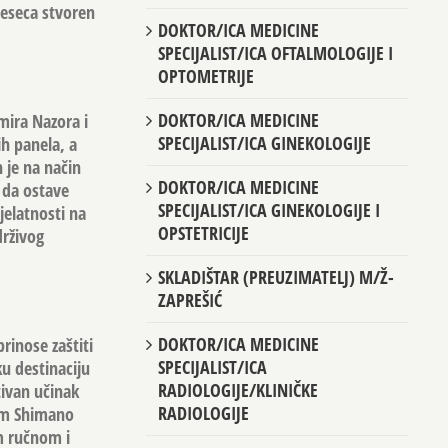
jeseca stvoren
DOKTOR/ICA MEDICINE
SPECIJALIST/ICA OFTALMOLOGIJE I
OPTOMETRIJE
DOKTOR/ICA MEDICINE
mira Nazora i
SPECIJALIST/ICA GINEKOLOGIJE
h panela, a
n je na način
DOKTOR/ICA MEDICINE
e da ostave
SPECIJALIST/ICA GINEKOLOGIJE I
jelatnosti na
OPSTETRICIJE
drživog
SKLADIŠTAR (PREUZIMATELJ) M/Ž-
ZAPREŠIĆ
DOKTOR/ICA MEDICINE
rinose zaštiti
SPECIJALIST/ICA
ku destinaciju
RADIOLOGIJE/KLINIČKE
tivan učinak
RADIOLOGIJE
kim Shimano
m ručnom i