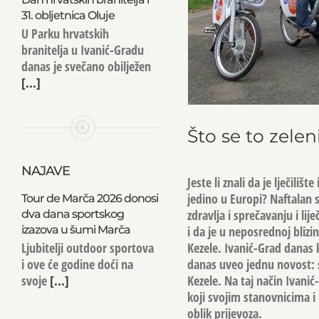
31. obljetnica Oluje
U Parku hrvatskih
branitelja u Ivanić-Gradu
danas je svečano obilježen
[...]
Što se to zelen
NAJAVE
Jeste li znali da je lječili
jedino u Europi? Naftalan s
Tour de Marča 2026 donosi
zdravlja i sprečavanju i li
dva dana sportskog
izazova u šumi Marča
i da je u neposrednoj blizi
Ljubitelji outdoor sportova
Kezele. Ivanić-Grad danas 
i ove će godine doći na
danas uveo jednu novost: s
svoje
[...]
Kezele. Na taj način Ivanić
koji svojim stanovnicima i p
oblik prijevoza.