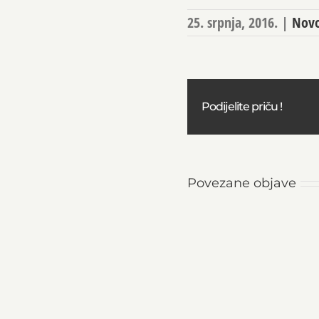
25. srpnja, 2016.
|
Novo
Podijelite priču !
Povezane objave