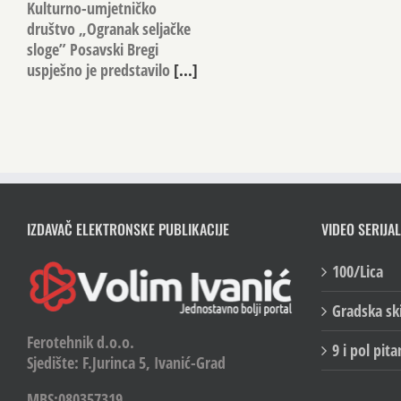
Kulturno-umjetničko
društvo „Ogranak seljačke
sloge” Posavski Bregi
uspješno je predstavilo
[...]
IZDAVAČ ELEKTRONSKE PUBLIKACIJE
VIDEO SERIJAL
100/Lica
Gradska sk
Ferotehnik d.o.o.
9 i pol pita
Sjedište: F.Jurinca 5, Ivanić-Grad
MBS:080357319