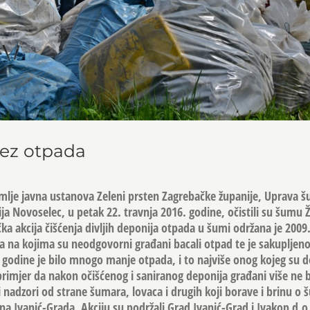
ez otpada
je javna ustanova Zeleni prsten Zagrebačke županije, Uprava 
ja Novoselec, u petak 22. travnja 2016. godine, očistili su šumu 
ka akcija čišćenja divljih deponija otpada u šumi održana je 2009
ja na kojima su neodgovorni građani bacali otpad te je sakupljen
godine je bilo mnogo manje otpada, i to najviše onog kojeg su d
primjer da nakon očišćenog i saniranog deponija građani više ne 
i nadzori od strane šumara, lovaca i drugih koji borave i brinu o š
na Ivanić-Grada. Akciju su podržali Grad Ivanić-Grad i Ivakop d.o