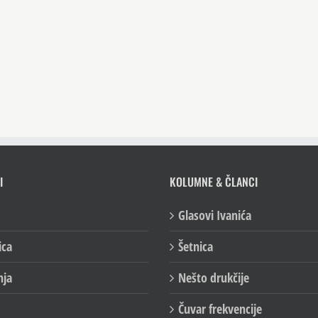
I
KOLUMNE & ČLANCI
Glasovi Ivanića
ica
Šetnica
nja
Nešto drukčije
Čuvar frekvencije