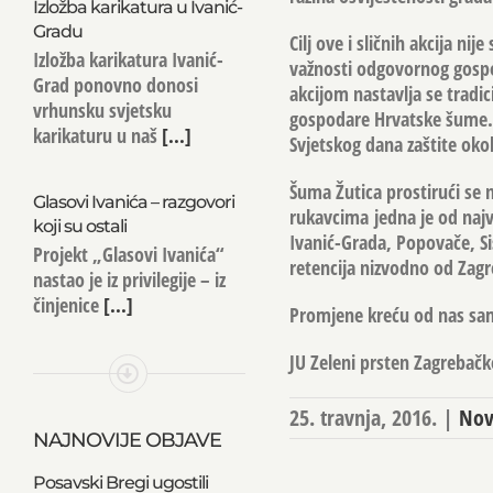
Izložba karikatura u Ivanić-
Gradu
Cilj ove i sličnih akcija ni
Izložba karikatura Ivanić-
važnosti odgovornog gospo
Grad ponovno donosi
akcijom nastavlja se tradici
vrhunsku svjetsku
gospodare Hrvatske šume. 
karikaturu u naš
[...]
Svjetskog dana zaštite okol
Šuma Žutica prostirući se
Glasovi Ivanića – razgovori
rukavcima jedna je od naj
koji su ostali
Ivanić-Grada, Popovače, Sis
Projekt „Glasovi Ivanića“
retencija nizvodno od Zagre
nastao je iz privilegije – iz
činjenice
[...]
Promjene kreću od nas sam
JU Zeleni prsten Zagrebačk
25. travnja, 2016.
|
Nov
NAJNOVIJE OBJAVE
Posavski Bregi ugostili