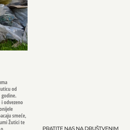
šuma
Žuticu od
. godine.
o i odvezeno
onijele
bacaju smeće,
umi Žutici te
.o.
PRATITE NAS NA DRUŠTVENIM