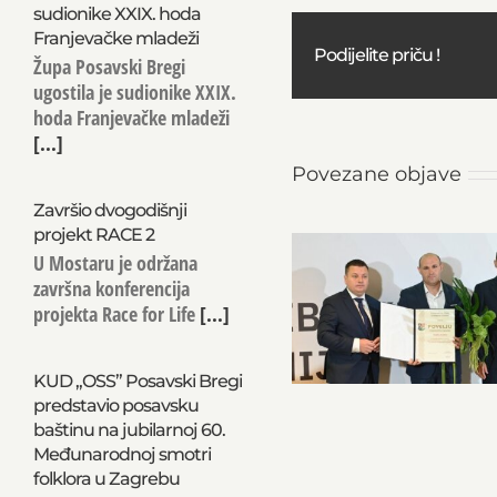
sudionike XXIX. hoda
Franjevačke mladeži
Podijelite priču !
Župa Posavski Bregi
ugostila je sudionike XXIX.
hoda Franjevačke mladeži
[...]
Povezane objave
Završio dvogodišnji
projekt RACE 2
U Mostaru je održana
završna konferencija
projekta Race for Life
[...]
KUD „OSS” Posavski Bregi
predstavio posavsku
baštinu na jubilarnoj 60.
Međunarodnoj smotri
folklora u Zagrebu