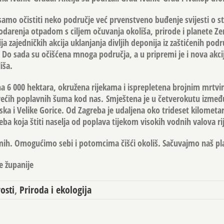
je samo očistiti neko područje već prvenstveno buđenje svijesti o s
darenja otpadom s ciljem očuvanja okoliša, prirode i planete Z
ja zajedničkih akcija uklanjanja divljih deponija iz zaštićenih pod
Do sada su očišćena mnoga područja, a u pripremi je i nova ak
iša.
 na 6 000 hektara, okružena rijekama i isprepletena brojnim mrt
većih poplavnih šuma kod nas. Smještena je u četverokutu izme
ka i Velike Gorice. Od Zagreba je udaljena oko trideset kilometara
ba koja štiti naselja od poplava tijekom visokih vodnih valova ri
ih. Omogućimo sebi i potomcima čišći okoliš. Sačuvajmo naš pl
e županije
osti
,
Priroda i ekologija