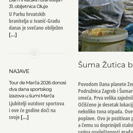
31. obljetnica Oluje
U Parku hrvatskih
branitelja u Ivanić-Gradu
danas je svečano obilježen
[...]
Šuma Žutica b
NAJAVE
Tour de Marča 2026 donosi
Povodom Dana planete Zeml
dva dana sportskog
Podružnica Zagreb i Šumari
izazova u šumi Marča
smeća. Prva velika zajednič
Ljubitelji outdoor sportova
Očišćeno je desetak lokaci
i ove će godine doći na
nekoliko tona otpada. Ove 
svoje
[...]
poplave. Ovo je pozitivan 
a čemu su doprinijeli staln
razina osviještenosti građa