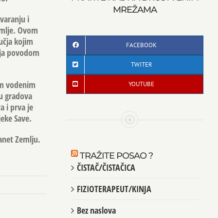
MREŽAMA
tvaranju i
emlje. Ovom
ručja kojim
FACEBOOK
cija povodom
TWITER
vim vodenim
YOUTUBE
đu gradova
 i prva je
jeke Save.
anet Zemlju.
TRAŽITE POSAO ?
ČISTAČ/ČISTAČICA
FIZIOTERAPEUT/KINJA
Bez naslova