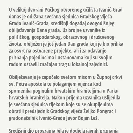
U velikoj dvorani Pučkog otvorenog učilišta Ivanić-Grad
danas je održana svečana sjednica Gradskog vijeća
Grada Ivanić-Grada, središnji događaj ovogodišnjeg
obilježavanja Dana grada. Uz brojne uzvanike iz
političkog, gospodarskog, obrazovnog i društvenog
života, obilježen je još jedan Dan grada koji je bio prilika
za osvrt na ostvarene projekte, ali i za odavanje
priznanja pojedincima i ustanovama koji su svojim
radom ostavili značajan trag u lokalnoj zajednici.
Obilježavanje je započelo svetom misom u Župnoj crkvi
sv. Petra apostola te polaganjem vijenca kod
spomenika poginulim hrvatskim braniteljima u Parku
hrvatskih branitelja. Nakon prijema uzvanika uslijedila
je svečana sjednica tijekom koje su se okupljenima
obratili predsjednik Gradskog vijeća Željko Pongrac i
gradonačelnik Ivanić-Grada Javor Bojan Leš.
Središnji dio programa bila je dodjela javnih priznanja