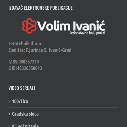
IZDAVAČ ELEKTRONSKE PUBLIKACIJE
Ferotehnik d.o.o.
Sjedište: F.Jurinca 5, Ivanić-Grad
MBS:080357319
OIB:48326550643
VIDEO SERIJALI
100/Lica
Gradska skica
9 i pol pitanja