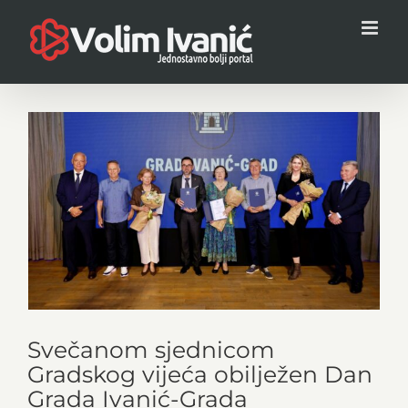
Skip
to
content
View
Larger
Image
Svečanom sjednicom
Gradskog vijeća obilježen Dan
Grada Ivanić-Grada