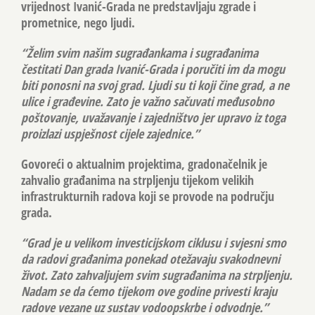
vrijednost Ivanić-Grada ne predstavljaju zgrade i
prometnice, nego ljudi.
“Želim svim našim sugrađankama i sugrađanima
čestitati Dan grada Ivanić-Grada i poručiti im da mogu
biti ponosni na svoj grad. Ljudi su ti koji čine grad, a ne
ulice i građevine. Zato je važno sačuvati međusobno
poštovanje, uvažavanje i zajedništvo jer upravo iz toga
proizlazi uspješnost cijele zajednice.”
Govoreći o aktualnim projektima, gradonačelnik je
zahvalio građanima na strpljenju tijekom velikih
infrastrukturnih radova koji se provode na području
grada.
“Grad je u velikom investicijskom ciklusu i svjesni smo
da radovi građanima ponekad otežavaju svakodnevni
život. Zato zahvaljujem svim sugrađanima na strpljenju.
Nadam se da ćemo tijekom ove godine privesti kraju
radove vezane uz sustav vodoopskrbe i odvodnje.”