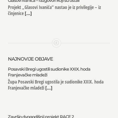
Glasovi Ivanića – razgovori koji su ostali
Projekt „Glasovi Ivanića“ nastao je iz privilegije – iz
činjenice
[...]
NAJNOVIJE OBJAVE
Posavski Bregi ugostili sudionike XXIX. hoda
Franjevačke mladeži
Župa Posavski Bregi ugostila je sudionike XXIX. hoda
Franjevačke mladeži
[...]
Završio dvogodišnji projekt RACE 2