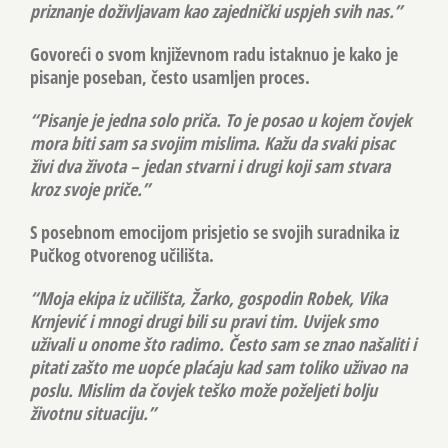
priznanje doživljavam kao zajednički uspjeh svih nas.”
Govoreći o svom književnom radu istaknuo je kako je
pisanje poseban, često usamljen proces.
“Pisanje je jedna solo priča. To je posao u kojem čovjek
mora biti sam sa svojim mislima. Kažu da svaki pisac
živi dva života – jedan stvarni i drugi koji sam stvara
kroz svoje priče.”
S posebnom emocijom prisjetio se svojih suradnika iz
Pučkog otvorenog učilišta.
“Moja ekipa iz učilišta, Žarko, gospodin Robek, Vika
Krnjević i mnogi drugi bili su pravi tim. Uvijek smo
uživali u onome što radimo. Često sam se znao našaliti i
pitati zašto me uopće plaćaju kad sam toliko uživao na
poslu. Mislim da čovjek teško može poželjeti bolju
životnu situaciju.”