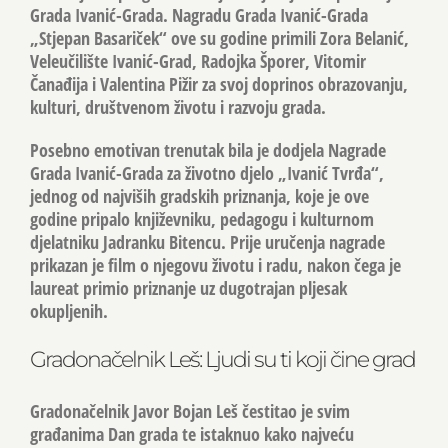
Grada Ivanić-Grada. Nagradu Grada Ivanić-Grada
„Stjepan Basariček“ ove su godine primili Zora Belanić,
Veleučilište Ivanić-Grad, Radojka Šporer, Vitomir
Čanađija i Valentina Pižir za svoj doprinos obrazovanju,
kulturi, društvenom životu i razvoju grada.
Posebno emotivan trenutak bila je dodjela Nagrade
Grada Ivanić-Grada za životno djelo „Ivanić Tvrđa“,
jednog od najviših gradskih priznanja, koje je ove
godine pripalo književniku, pedagogu i kulturnom
djelatniku Jadranku Bitencu. Prije uručenja nagrade
prikazan je film o njegovu životu i radu, nakon čega je
laureat primio priznanje uz dugotrajan pljesak
okupljenih.
Gradonačelnik Leš: Ljudi su ti koji čine grad
Gradonačelnik
Javor Bojan Leš
čestitao je svim
građanima Dan grada te istaknuo kako najveću