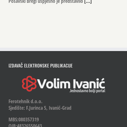
Posavski Bregi uspješno je predstavilo
[...]
IZDAVAČ ELEKTRONSKE PUBLIKACIJE
Ferotehnik d.o.o.
Sjedište: F.Jurinca 5, Ivanić-Grad
MBS:080357319
OIB:48326550643