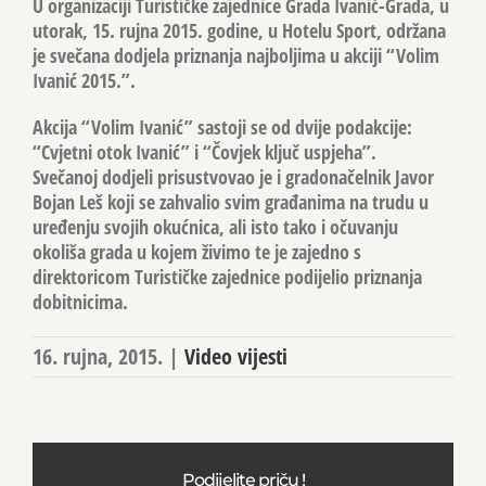
U organizaciji Turističke zajednice Grada Ivanić-Grada, u
utorak, 15. rujna 2015. godine, u Hotelu Sport, održana
je svečana dodjela priznanja najboljima u akciji “Volim
Ivanić 2015.”.
Akcija “Volim Ivanić” sastoji se od dvije podakcije:
“Cvjetni otok Ivanić” i “Čovjek ključ uspjeha”.
Svečanoj dodjeli prisustvovao je i gradonačelnik Javor
Bojan Leš koji se zahvalio svim građanima na trudu u
uređenju svojih okućnica, ali isto tako i očuvanju
okoliša grada u kojem živimo te je zajedno s
direktoricom Turističke zajednice podijelio priznanja
dobitnicima.
16. rujna, 2015.
|
Video vijesti
Podijelite priču !