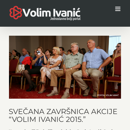
Skip
to
content
View
Larger
Image
SVEČANA ZAVRŠNICA AKCIJE
“VOLIM IVANIĆ 2015.”