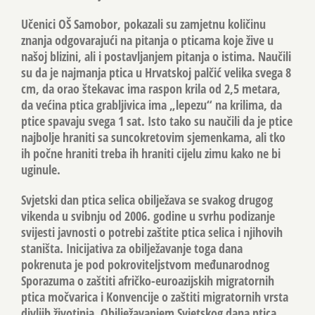
Učenici OŠ Samobor, pokazali su zamjetnu količinu
znanja odgovarajući na pitanja o pticama koje žive u
našoj blizini, ali i postavljanjem pitanja o istima. Naučili
su da je najmanja ptica u Hrvatskoj palčić velika svega 8
cm, da orao štekavac ima raspon krila od 2,5 metara,
da većina ptica grabljivica ima „lepezu“ na krilima, da
ptice spavaju svega 1 sat. Isto tako su naučili da je ptice
najbolje hraniti sa suncokretovim sjemenkama, ali tko
ih počne hraniti treba ih hraniti cijelu zimu kako ne bi
uginule.
Svjetski dan ptica selica obilježava se svakog drugog
vikenda u svibnju od 2006. godine u svrhu podizanje
svijesti javnosti o potrebi zaštite ptica selica i njihovih
staništa. Inicijativa za obilježavanje toga dana
pokrenuta je pod pokroviteljstvom međunarodnog
Sporazuma o zaštiti afričko-euroazijskih migratornih
ptica močvarica i Konvencije o zaštiti migratornih vrsta
divljih životinja. Obilježavanjem Svjetskog dana ptica