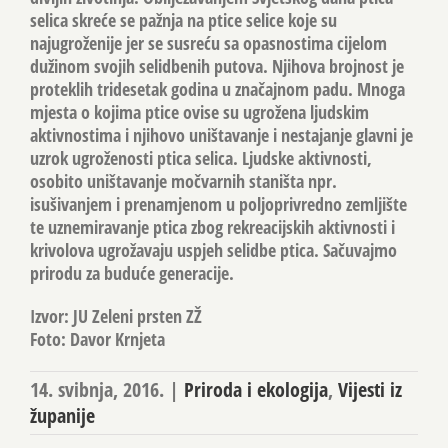
selica skreće se pažnja na ptice selice koje su
najugroženije jer se susreću sa opasnostima cijelom
dužinom svojih selidbenih putova. Njihova brojnost je
proteklih tridesetak godina u značajnom padu. Mnoga
mjesta o kojima ptice ovise su ugrožena ljudskim
aktivnostima i njihovo uništavanje i nestajanje glavni je
uzrok ugroženosti ptica selica. Ljudske aktivnosti,
osobito uništavanje močvarnih staništa npr.
isušivanjem i prenamjenom u poljoprivredno zemljište
te uznemiravanje ptica zbog rekreacijskih aktivnosti i
krivolova ugrožavaju uspjeh selidbe ptica. Sačuvajmo
prirodu za buduće generacije.
Izvor: JU Zeleni prsten ZŽ
Foto: Davor Krnjeta
14. svibnja, 2016.
|
Priroda i ekologija
,
Vijesti iz
županije