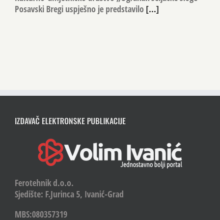
Posavski Bregi uspješno je predstavilo
[...]
IZDAVAČ ELEKTRONSKE PUBLIKACIJE
Ferotehnik d.o.o.
Sjedište: F.Jurinca 5, Ivanić-Grad
MBS:080357319