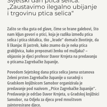
Svjetski dan ptica selica:
„Zaustavimo ilegalno ubijanje
i trgovinu ptica selica“
Zašto se riba guta od glave, čime se hrane galebovi, što
nam kljun govori o ptici, koja je razlika između ptica
selica i ptica skitalica, tko „krade“ domaće životinje, da
li škanjac ili jastreb, kako znamo da je neka ptica
grabljivica, kako prepoznati ženku od mužjaka? –
objasnio je djeci profesor Davor Krnjeta na predavanju
o pticama Zagrebačke županije.
Povodom Svjetskog dana ptica selica Javna ustanova
Zeleni prsten Zagrebačke županije u suradnji s
Gradskom knjižnicom Samobor organizirala je
predavanje pod nazivom „Ptice Zagrebačke županije“.
Predavanje je održao Davor Krnjeta, u Gradskoj knjižnici
Samobor, na Odjelu za djecu pred mnoštvom
zainteresirane djece.